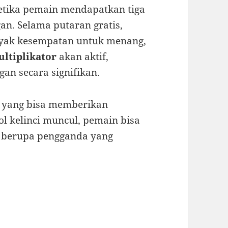
 ketika pemain mendapatkan tiga
gan. Selama putaran gratis,
yak kesempatan untuk menang,
ltiplikator
akan aktif,
n secara signifikan.
yang bisa memberikan
l kelinci muncul, pemain bisa
berupa pengganda yang