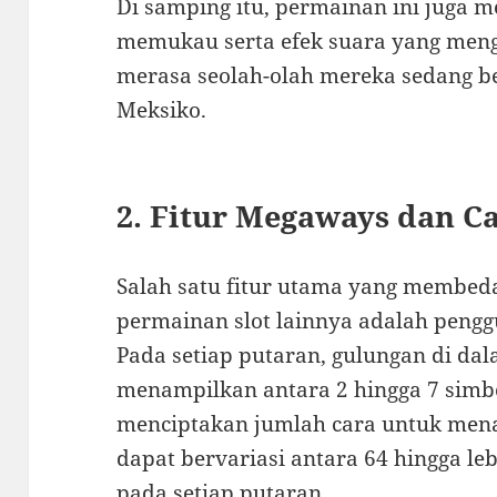
Di samping itu, permainan ini juga 
memukau serta efek suara yang me
merasa seolah-olah mereka sedang b
Meksiko.
2.
Fitur Megaways dan Ca
Salah satu fitur utama yang membed
permainan slot lainnya adalah pen
Pada setiap putaran, gulungan di da
menampilkan antara 2 hingga 7 simbo
menciptakan jumlah cara untuk mena
dapat bervariasi antara 64 hingga le
pada setiap putaran.