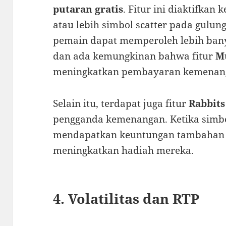
putaran gratis
. Fitur ini diaktifkan
atau lebih simbol scatter pada gulun
pemain dapat memperoleh lebih ban
dan ada kemungkinan bahwa fitur
Mu
meningkatkan pembayaran kemenanga
Selain itu, terdapat juga fitur
Rabbits
pengganda kemenangan. Ketika simbo
mendapatkan keuntungan tambahan 
meningkatkan hadiah mereka.
4.
Volatilitas dan RTP