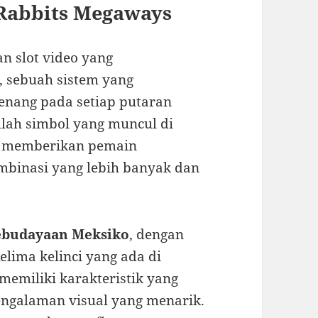
 Rabbits Megaways
n slot video yang
, sebuah sistem yang
nang pada setiap putaran
mlah simbol yang muncul di
a, memberikan pemain
binasi yang lebih banyak dan
ebudayaan Meksiko
, dengan
elima kelinci yang ada di
emiliki karakteristik yang
ngalaman visual yang menarik.