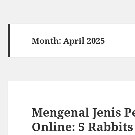
Month:
April 2025
Mengenal Jenis P
Online: 5 Rabbit