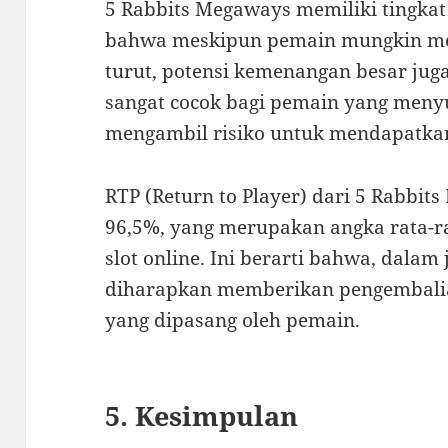
5 Rabbits Megaways memiliki tingka
bahwa meskipun pemain mungkin me
turut, potensi kemenangan besar jug
sangat cocok bagi pemain yang meny
mengambil risiko untuk mendapatkan
RTP (Return to Player) dari 5 Rabbit
96,5%, yang merupakan angka rata-r
slot online. Ini berarti bahwa, dalam
diharapkan memberikan pengembalian
yang dipasang oleh pemain.
5.
Kesimpulan