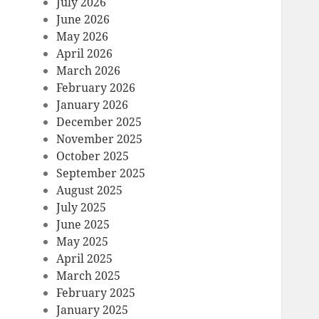
July 2026
June 2026
May 2026
April 2026
March 2026
February 2026
January 2026
December 2025
November 2025
October 2025
September 2025
August 2025
July 2025
June 2025
May 2025
April 2025
March 2025
February 2025
January 2025