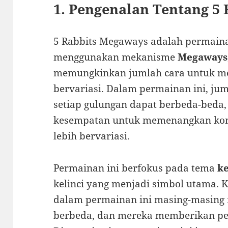
1.
Pengenalan Tentang 5
5 Rabbits Megaways adalah permaina
menggunakan mekanisme
Megaways
memungkinkan jumlah cara untuk me
bervariasi. Dalam permainan ini, ju
setiap gulungan dapat berbeda-bed
kesempatan untuk memenangkan kom
lebih bervariasi.
Permainan ini berfokus pada tema
k
kelinci yang menjadi simbol utama. K
dalam permainan ini masing-masing m
berbeda, dan mereka memberikan pe