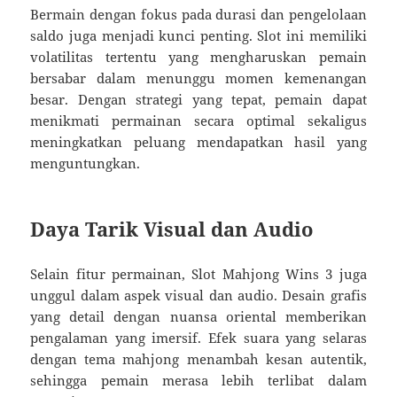
Bermain dengan fokus pada durasi dan pengelolaan
saldo juga menjadi kunci penting. Slot ini memiliki
volatilitas tertentu yang mengharuskan pemain
bersabar dalam menunggu momen kemenangan
besar. Dengan strategi yang tepat, pemain dapat
menikmati permainan secara optimal sekaligus
meningkatkan peluang mendapatkan hasil yang
menguntungkan.
Daya Tarik Visual dan Audio
Selain fitur permainan, Slot Mahjong Wins 3 juga
unggul dalam aspek visual dan audio. Desain grafis
yang detail dengan nuansa oriental memberikan
pengalaman yang imersif. Efek suara yang selaras
dengan tema mahjong menambah kesan autentik,
sehingga pemain merasa lebih terlibat dalam