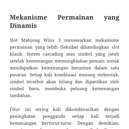
Mekanisme Permainan yang
Dinamis
Slot Mahjong Wins 3 menawarkan mekanisme
permainan yang lebih fleksibel dibandingkan slot
klasik. Sistem cascading atau simbol yang jatuh
setelah kemenangan memungkinkan pemain untuk
mendapatkan kemenangan beruntun dalam satu
putaran. Setiap kali kombinasi menang terbentuk,
simbol tersebut akan hilang dan digantikan oleh
simbol baru, membuka peluang kemenangan
tambahan.
Fitur ini sering kali dikombinasikan dengan
peningkatan pengganda setiap kali terjadi
kemenangan berturut-turut. Dengan demikian,