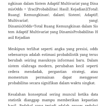
ngkinan dalam Sistem Adaptif Multivariat yang Dina
misOdds = \frac{Probabilitas\ Hasil\ Kejadian}{Total\
Ruang\ Kemungkinan\ dalam\ Sistem\ Adaptif\
Multivariat\ yang\
Dinamis}
O
dd
s
=
T
o
t
a
l
R
u
an
g
Ke
m
u
n
g
kinan
d
a
l
am
S
i
s
t
e
m
A
d
a
pt
i
f
M
u
lt
i
v
a
r
ia
t
y
an
g
D
inami
s
P
ro
babi
l
i
t
a
s
H
a
s
i
l
Ke
ja
d
ian
Meskipun terlihat seperti angka yang presisi, odds
sebenarnya adalah estimasi probabilistik yang terus
berubah seiring masuknya informasi baru. Dalam
sistem olahraga modern, perubahan kecil seperti
cedera mendadak, pergantian strategi, atau
momentum permainan dapat menggeser
probabilitas secara signifikan dalam waktu singkat.
Kesalahan konseptual sering muncul ketika data
statistik dianggap mampu memberikan kepastian
hasil. Padahal yang terjadi adalah proses reduksi