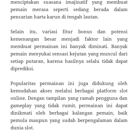
menciptakan suasana imajinatif yang membuat
pemain merasa seperti sedang berada dalam
pencarian harta karun di tengah lautan.
Selain itu, variasi fitur bonus dan potensi
kemenangan besar menjadi faktor lain yang
membuat permainan ini banyak diminati. Banyak
pemain menyukai sensasi kejutan yang muncul dari
setiap putaran, karena hasilnya selalu tidak dapat
diprediksi.
Popularitas permainan ini juga didukung oleh
kemudahan akses melalui berbagai platform slot
online. Dengan tampilan yang ramah pengguna dan
gameplay yang tidak rumit, permainan ini dapat
dinikmati oleh berbagai kalangan pemain, baik
pemula maupun yang sudah berpengalaman dalam
dunia slot.