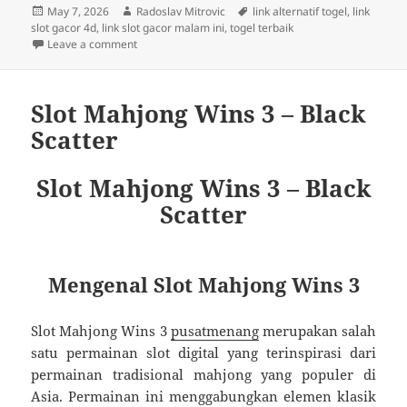
Posted
Author
Tags
May 7, 2026
Radoslav Mitrovic
link alternatif togel
,
link
on
slot gacor 4d
,
link slot gacor malam ini
,
togel terbaik
on Bocoran Slot4D Hari Ini dengan RTP Tinggi dan P
Leave a comment
Slot Mahjong Wins 3 – Black
Scatter
Slot Mahjong Wins 3 – Black
Scatter
Mengenal Slot Mahjong Wins 3
Slot Mahjong Wins 3
pusatmenang
merupakan salah
satu permainan slot digital yang terinspirasi dari
permainan tradisional mahjong yang populer di
Asia. Permainan ini menggabungkan elemen klasik