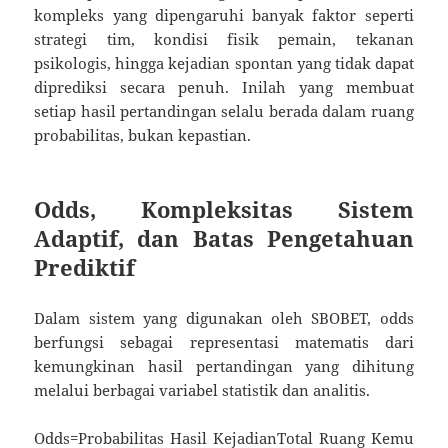
kompleks yang dipengaruhi banyak faktor seperti
strategi tim, kondisi fisik pemain, tekanan
psikologis, hingga kejadian spontan yang tidak dapat
diprediksi secara penuh. Inilah yang membuat
setiap hasil pertandingan selalu berada dalam ruang
probabilitas, bukan kepastian.
Odds, Kompleksitas Sistem
Adaptif, dan Batas Pengetahuan
Prediktif
Dalam sistem yang digunakan oleh
SBOBET
, odds
berfungsi sebagai representasi matematis dari
kemungkinan hasil pertandingan yang dihitung
melalui berbagai variabel statistik dan analitis.
Odds=Probabilitas Hasil KejadianTotal Ruang Kemu