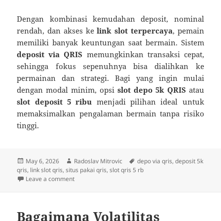
Dengan kombinasi kemudahan deposit, nominal
rendah, dan akses ke
link slot terpercaya
, pemain
memiliki banyak keuntungan saat bermain. Sistem
deposit via QRIS
memungkinkan transaksi cepat,
sehingga fokus sepenuhnya bisa dialihkan ke
permainan dan strategi. Bagi yang ingin mulai
dengan modal minim, opsi
slot depo 5k QRIS
atau
slot deposit 5 ribu
menjadi pilihan ideal untuk
memaksimalkan pengalaman bermain tanpa risiko
tinggi.
Posted
Author
Tags
May 6, 2026
Radoslav Mitrovic
depo via qris
,
deposit 5k
on
qris
,
link slot qris
,
situs pakai qris
,
slot qris 5 rb
on Slot QRIS, Cara Mudah Bermain dan Deposit Prakt
Leave a comment
Bagaimana Volatilitas