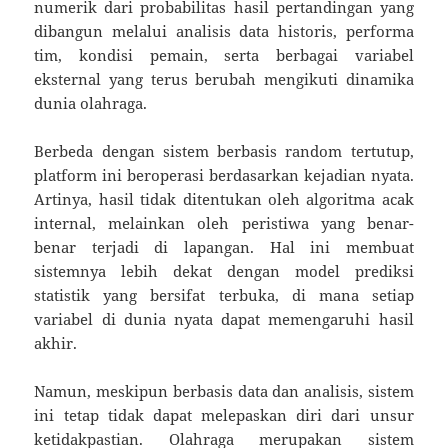
numerik dari probabilitas hasil pertandingan yang
dibangun melalui analisis data historis, performa
tim, kondisi pemain, serta berbagai variabel
eksternal yang terus berubah mengikuti dinamika
dunia olahraga.
Berbeda dengan sistem berbasis random tertutup,
platform ini beroperasi berdasarkan kejadian nyata.
Artinya, hasil tidak ditentukan oleh algoritma acak
internal, melainkan oleh peristiwa yang benar-
benar terjadi di lapangan. Hal ini membuat
sistemnya lebih dekat dengan model prediksi
statistik yang bersifat terbuka, di mana setiap
variabel di dunia nyata dapat memengaruhi hasil
akhir.
Namun, meskipun berbasis data dan analisis, sistem
ini tetap tidak dapat melepaskan diri dari unsur
ketidakpastian. Olahraga merupakan sistem