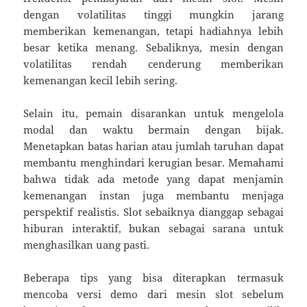
dengan volatilitas tinggi mungkin jarang
memberikan kemenangan, tetapi hadiahnya lebih
besar ketika menang. Sebaliknya, mesin dengan
volatilitas rendah cenderung memberikan
kemenangan kecil lebih sering.
Selain itu, pemain disarankan untuk mengelola
modal dan waktu bermain dengan bijak.
Menetapkan batas harian atau jumlah taruhan dapat
membantu menghindari kerugian besar. Memahami
bahwa tidak ada metode yang dapat menjamin
kemenangan instan juga membantu menjaga
perspektif realistis. Slot sebaiknya dianggap sebagai
hiburan interaktif, bukan sebagai sarana untuk
menghasilkan uang pasti.
Beberapa tips yang bisa diterapkan termasuk
mencoba versi demo dari mesin slot sebelum