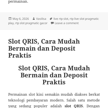
permainan.
Posted
Author
Tags
May 6, 2026
Vasilisa
live rtp slot
,
rtp live slot pragmatic
on
on Slot Mahjong Wins 
play
,
rtp slot pragmatic gacor
Leave a comment
Slot QRIS, Cara Mudah
Bermain dan Deposit
Praktis
Slot QRIS, Cara Mudah
Bermain dan Deposit
Praktis
Permainan slot kini semakin mudah diakses berkat
teknologi pembayaran modern. Salah satu metode
yang sedang populer adalah
slot QRIS
. Dengan