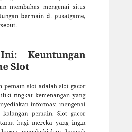
 akan membahas mengenai situs
ntungan bermain di pusatgame,
rsebut.
Ini: Keuntungan
e Slot
eh pemain slot adalah slot gacor
miliki tingkat kemenangan yang
menyediakan informasi mengenai
 kalangan pemain. Slot gacor
tama bagi mereka yang ingin
 harus menghabiskan banyak