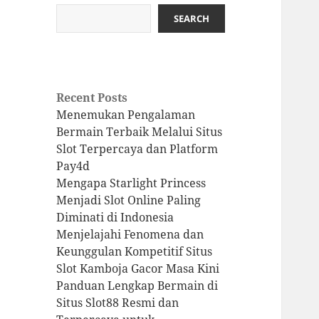
SEARCH
Recent Posts
Menemukan Pengalaman
Bermain Terbaik Melalui Situs
Slot Terpercaya dan Platform
Pay4d
Mengapa Starlight Princess
Menjadi Slot Online Paling
Diminati di Indonesia
Menjelajahi Fenomena dan
Keunggulan Kompetitif Situs
Slot Kamboja Gacor Masa Kini
Panduan Lengkap Bermain di
Situs Slot88 Resmi dan