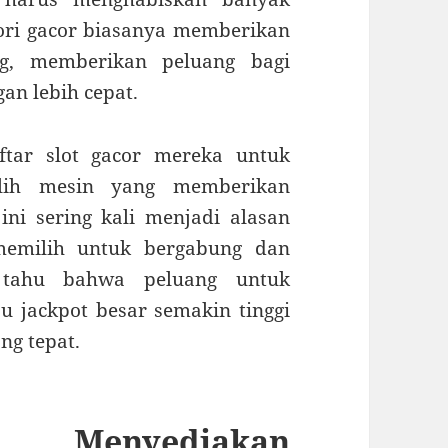
ori gacor biasanya memberikan
ng, memberikan peluang bagi
n lebih cepat.
ftar slot gacor mereka untuk
lih mesin yang memberikan
ni sering kali menjadi alasan
emilih untuk bergabung dan
 tahu bahwa peluang untuk
 jackpot besar semakin tinggi
ng tepat.
: Menyediakan