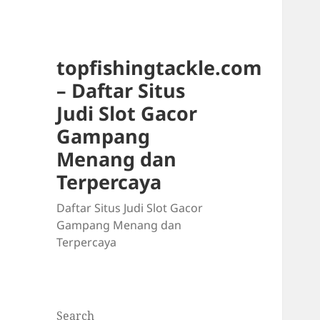
topfishingtackle.com
– Daftar Situs
Judi Slot Gacor
Gampang
Menang dan
Terpercaya
Daftar Situs Judi Slot Gacor
Gampang Menang dan
Terpercaya
Search