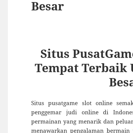
Besar
Situs PusatGame
Tempat Terbaik
Bes
Situs pusatgame slot online sema
penggemar judi online di Indone
permainan yang menarik dan peluang
menawarkan pengalaman bermain y