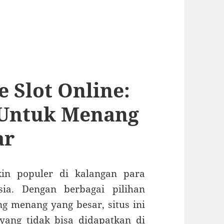
 Slot Online:
 Untuk Menang
ar
kin populer di kalangan para
sia. Dengan berbagai pilihan
 menang yang besar, situs ini
ang tidak bisa didapatkan di