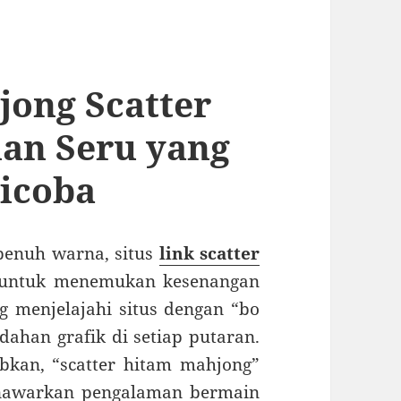
ong Scatter
an Seru yang
icoba
penuh warna, situs
link scatter
 untuk menemukan kesenangan
 menjelajahi situs dengan “bo
ndahan grafik di setiap putaran.
kan, “scatter hitam mahjong”
enawarkan pengalaman bermain