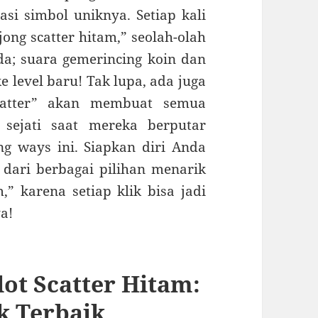
si simbol uniknya. Setiap kali
ng scatter hitam,” seolah-olah
a; suara gemerincing koin dan
 level baru! Tak lupa, ada juga
catter” akan membuat semua
sejati saat mereka berputar
 ways ini. Siapkan diri Anda
 dari berbagai pilihan menarik
,” karena setiap klik bisa jadi
a!
lot Scatter Hitam:
k Terbaik