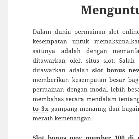
Mengunt
Dalam dunia permainan slot online
kesempatan untuk memaksimalka
satunya adalah dengan memanfa
ditawarkan oleh situs slot. Salah
ditawarkan adalah
slot bonus ne
memberikan kesempatan besar bag
permainan dengan modal lebih besar
membahas secara mendalam tentang
to 3x
gampang menanng dan bagai
meraih kemenangan.
Slot bonus new member 100 di 