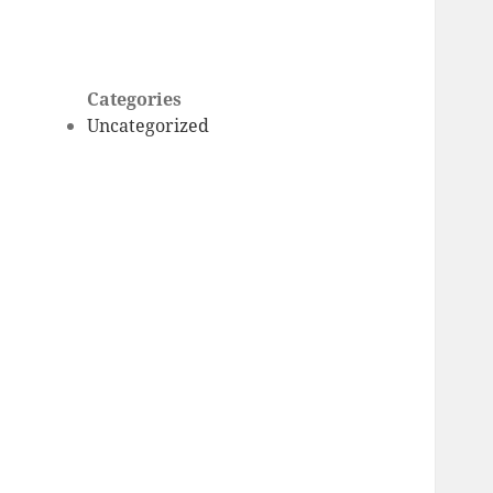
Categories
Uncategorized