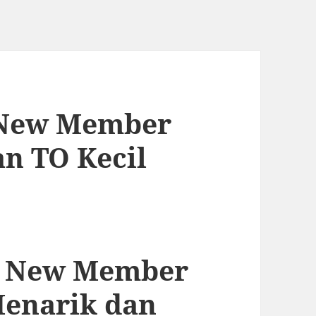
s New Member
an TO Kecil
us New Member
Menarik dan