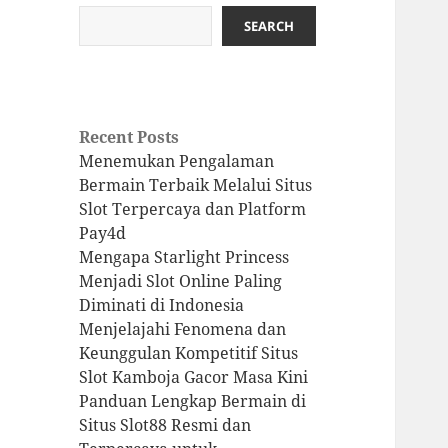
SEARCH
Recent Posts
Menemukan Pengalaman
Bermain Terbaik Melalui Situs
Slot Terpercaya dan Platform
Pay4d
Mengapa Starlight Princess
Menjadi Slot Online Paling
Diminati di Indonesia
Menjelajahi Fenomena dan
Keunggulan Kompetitif Situs
Slot Kamboja Gacor Masa Kini
Panduan Lengkap Bermain di
Situs Slot88 Resmi dan