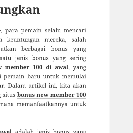
ungkan
, para pemain selalu mencari
n keuntungan mereka, salah
atkan berbagai bonus yang
 satu jenis bonus yang sering
w member 100 di awal
, yang
i pemain baru untuk memulai
. Dalam artikel ini, kita akan
 situs
bonus new member 100
mana memanfaatkannya untuk
awal
adalah jenis bonus yang