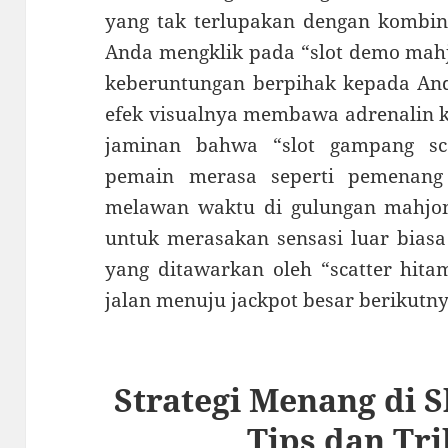
yang tak terlupakan dengan kombina
Anda mengklik pada “slot demo mahjo
keberuntungan berpihak kepada And
efek visualnya membawa adrenalin ke
jaminan bahwa “slot gampang s
pemain merasa seperti pemenang 
melawan waktu di gulungan mahjong
untuk merasakan sensasi luar biasa
yang ditawarkan oleh “scatter hitam
jalan menuju jackpot besar berikutny
Strategi Menang di S
Tips dan Tri