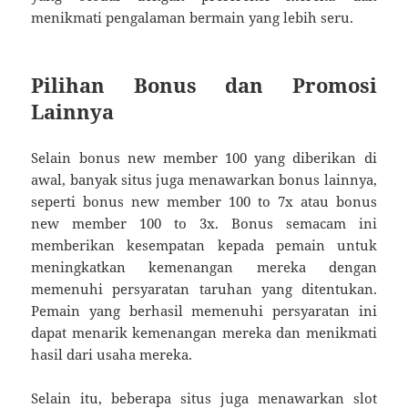
menikmati pengalaman bermain yang lebih seru.
Pilihan Bonus dan Promosi
Lainnya
Selain bonus new member 100 yang diberikan di
awal, banyak situs juga menawarkan bonus lainnya,
seperti bonus new member 100 to 7x atau bonus
new member 100 to 3x. Bonus semacam ini
memberikan kesempatan kepada pemain untuk
meningkatkan kemenangan mereka dengan
memenuhi persyaratan taruhan yang ditentukan.
Pemain yang berhasil memenuhi persyaratan ini
dapat menarik kemenangan mereka dan menikmati
hasil dari usaha mereka.
Selain itu, beberapa situs juga menawarkan slot