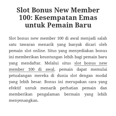
Slot Bonus New Member
100: Kesempatan Emas
untuk Pemain Baru
Slot bonus new member 100 di awal menjadi salah
satu tawaran menarik yang banyak dicari oleh
pemain slot online. Situs yang menyediakan bonus
ini memberikan keuntungan lebih bagi pemain baru
yang mendaftar. Melalui situs
slot bonus new
member 100 di awal
, pemain dapat memulai
petualangan mereka di dunia slot dengan modal
yang lebih besar. Bonus ini merupakan cara yang
efektif untuk menarik perhatian pemain dan
memberikan pengalaman bermain yang lebih
menyenangkan.