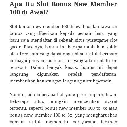
Apa Itu Slot Bonus New Member
100 di Awal?
Slot bonus new member 100 di awal adalah tawaran
bonus yang diberikan kepada pemain baru yang
baru saja mendaftar di sebuah situs
pusatgame
slot
gacor. Biasanya, bonus ini berupa tambahan saldo
atau free spin yang dapat digunakan untuk bermain
berbagai jenis permainan slot yang ada di platform
tersebut. Dalam banyak kasus, bonus ini dapat
langsung digunakan setelah pendaftaran,
memberikan keuntungan langsung untuk pemain.
Namun, ada beberapa hal yang perlu diperhatikan.
Beberapa situs mungkin memberikan syarat
tertentu, seperti bonus new member 100 to 7x atau
bonus new member 100 to 3x, yang mengharuskan
pemain untuk memenuhi persyaratan taruhan