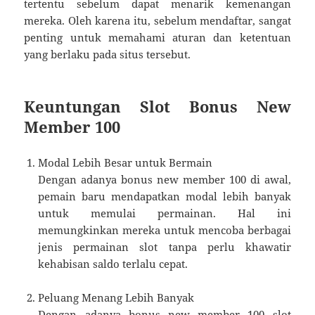
tertentu sebelum dapat menarik kemenangan
mereka. Oleh karena itu, sebelum mendaftar, sangat
penting untuk memahami aturan dan ketentuan
yang berlaku pada situs tersebut.
Keuntungan Slot Bonus New
Member 100
Modal Lebih Besar untuk Bermain
Dengan adanya bonus new member 100 di awal,
pemain baru mendapatkan modal lebih banyak
untuk memulai permainan. Hal ini
memungkinkan mereka untuk mencoba berbagai
jenis permainan slot tanpa perlu khawatir
kehabisan saldo terlalu cepat.
Peluang Menang Lebih Banyak
Dengan adanya bonus new member 100 slot