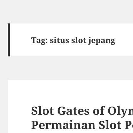
Tag:
situs slot jepang
Slot Gates of Ol
Permainan Slot P