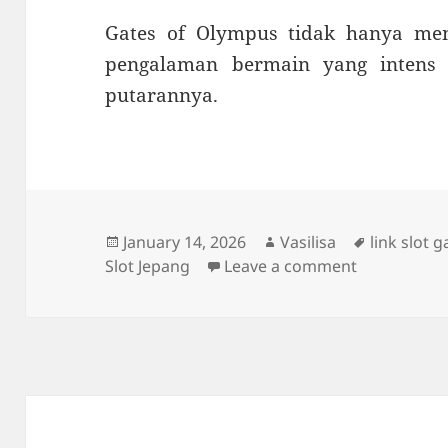
Gates of Olympus tidak hanya men
pengalaman bermain yang intens 
putarannya.
Posted
Author
Tags
January 14, 2026
Vasilisa
link slot 
on
on Slot Gat
Slot Jepang
Leave a comment