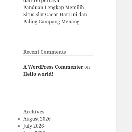
dan Terpercaya
Panduan Lengkap Memilih
Situs Slot Gacor Hari Ini dan
Paling Gampang Menang
Recent Comments
A WordPress Commenter
on
Hello world!
Archives
August 2026
July 2026