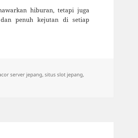
awarkan hiburan, tetapi juga
dan penuh kejutan di setiap
gacor server jepang
,
situs slot jepang
,
es of Olympus: Permainan Slot Populer Bertema Mitologi Y