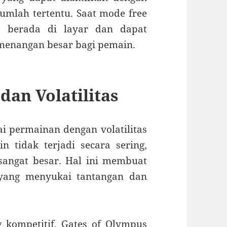
umlah tertentu. Saat mode free
ap berada di layar dan dapat
menangan besar bagi pemain.
an Volatilitas
ai permainan dengan volatilitas
n tidak terjadi secara sering,
 sangat besar. Hal ini membuat
 yang menyukai tantangan dan
 kompetitif, Gates of Olympus