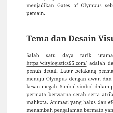
menjadikan Gates of Olympus seba
pemain.
Tema dan Desain Vis
Salah satu daya tarik utam
https://citylogistics95.com/
adalah de
penuh detail. Latar belakang per
menuju Olympus dengan awan dan 
kesan megah. Simbol-simbol dalam p
permata berwarna cerah serta atrib
mahkota. Animasi yang halus dan efek
menambah pengalaman bermain yang