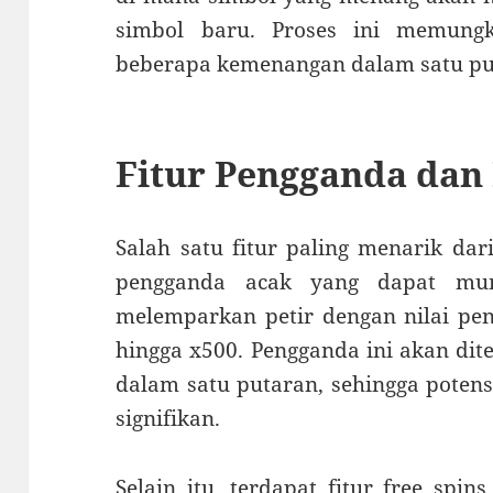
simbol baru. Proses ini memung
beberapa kemenangan dalam satu pu
Fitur Pengganda dan 
Salah satu fitur paling menarik dar
pengganda acak yang dapat mun
melemparkan petir dengan nilai pen
hingga x500. Pengganda ini akan di
dalam satu putaran, sehingga potens
signifikan.
Selain itu, terdapat fitur free spi