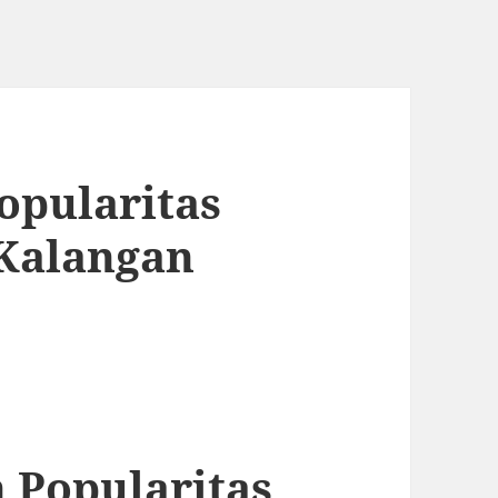
opularitas
 Kalangan
n Popularitas