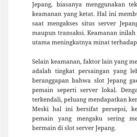
Jepang, biasanya menggunakan tek
keamanan yang ketat. Hal ini memb
saat mengakses situs server Jepang
maupun transaksi. Keamanan inilah 
utama meningkatnya minat terhadap s
Selain keamanan, faktor lain yang me
adalah tingkat persaingan yang l
beranggapan bahwa slot Jepang gac
pemain seperti server lokal. Den
terkendali, peluang mendapatkan ke
Meski hal ini bersifat persepsi, 
pemain yang mengaku sering men
bermain di slot server Jepang.