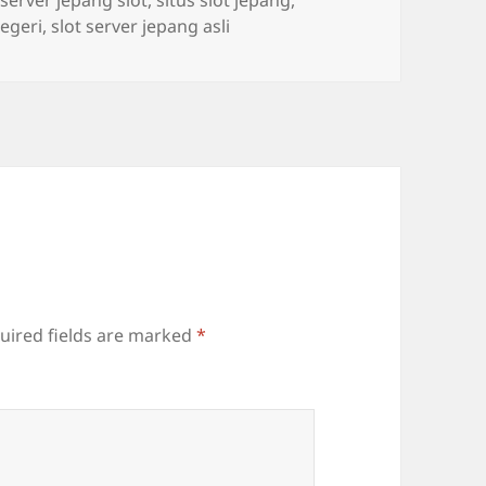
negeri
,
slot server jepang asli
uired fields are marked
*