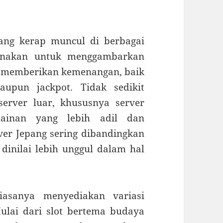
yang kerap muncul di berbagai
igunakan untuk menggambarkan
g memberikan kemenangan, baik
aupun jackpot. Tidak sedikit
erver luar, khususnya server
mainan yang lebih adil dan
rver Jepang sering dibandingkan
 dinilai lebih unggul dalam hal
biasanya menyediakan variasi
lai dari slot bertema budaya