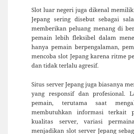
Slot luar negeri juga dikenal memilik
Jepang sering disebut sebagai sal
memberikan peluang menang di ber
pemain lebih fleksibel dalam men
hanya pemain berpengalaman, pem
mencoba slot Jepang karena ritme p
dan tidak terlalu agresif.
Situs server Jepang juga biasanya 
yang responsif dan profesional.
pemain, terutama saat menga
membutuhkan informasi terkait 
kualitas server, variasi perma
menjadikan slot server Jepang seba