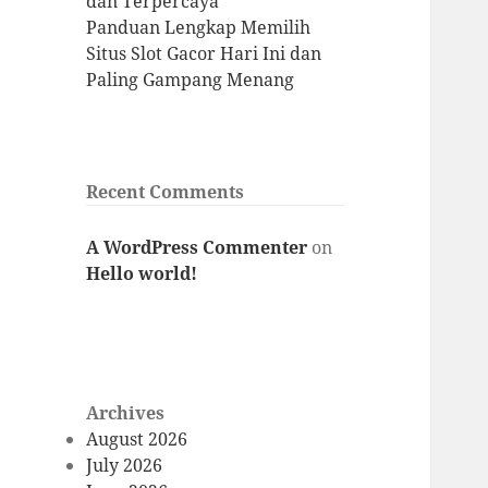
dan Terpercaya
Panduan Lengkap Memilih
Situs Slot Gacor Hari Ini dan
Paling Gampang Menang
Recent Comments
A WordPress Commenter
on
Hello world!
Archives
August 2026
July 2026