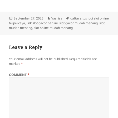
Posted
Author
Tags
September 27, 2025
Vasilisa
daftar situs judi slot online
on
terpercaya
,
link slot gacor hari ini
,
slot gacor mudah menang
,
slot
mudah menang
,
slot online mudah menang
Leave a Reply
Your email address will not be published.
Required fields are
marked
*
COMMENT
*