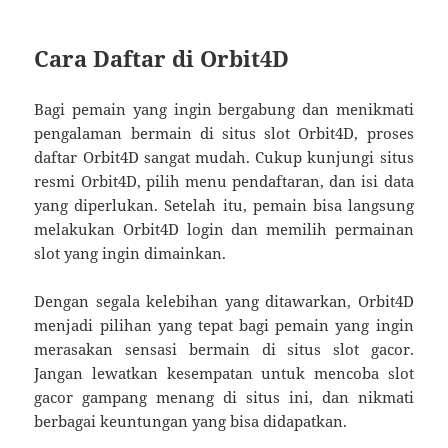
Cara Daftar di Orbit4D
Bagi pemain yang ingin bergabung dan menikmati
pengalaman bermain di situs slot Orbit4D, proses
daftar Orbit4D sangat mudah. Cukup kunjungi situs
resmi Orbit4D, pilih menu pendaftaran, dan isi data
yang diperlukan. Setelah itu, pemain bisa langsung
melakukan Orbit4D login dan memilih permainan
slot yang ingin dimainkan.
Dengan segala kelebihan yang ditawarkan, Orbit4D
menjadi pilihan yang tepat bagi pemain yang ingin
merasakan sensasi bermain di situs slot gacor.
Jangan lewatkan kesempatan untuk mencoba slot
gacor gampang menang di situs ini, dan nikmati
berbagai keuntungan yang bisa didapatkan.