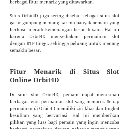
berbagai fitur menarik yang ditawarkan.
Situs Orbit4D juga sering disebut sebagai situs slot
gacor gampang menang karena banyak pemain yang
berhasil meraih kemenangan besar di sana. Hal ini
karena Orbit4D menyediakan permainan slot
dengan RTP tinggi, sehingga peluang untuk menang
semakin besar.
Fitur Menarik di Situs Slot
Online Orbit4D
Di situs slot Orbit4D, pemain dapat menikmati
berbagai jenis permainan slot yang menarik. Setiap
permainan di Orbit4D memiliki ciri khas dan tingkat
kesulitan yang bervariasi. Hal ini memberikan
pilihan yang luas bagi pemain yang ingin mencoba