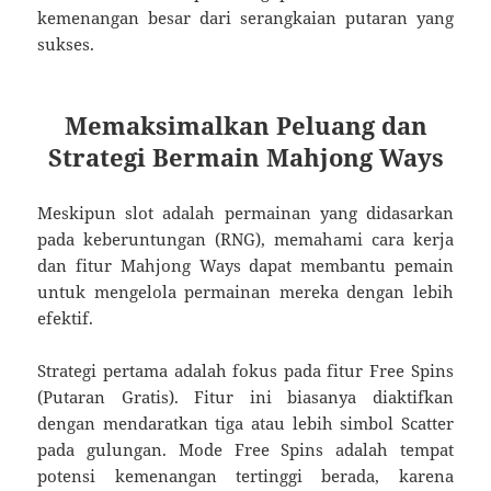
kemenangan besar dari serangkaian putaran yang
sukses.
Memaksimalkan Peluang dan
Strategi Bermain Mahjong Ways
Meskipun slot adalah permainan yang didasarkan
pada keberuntungan (RNG), memahami cara kerja
dan fitur Mahjong Ways dapat membantu pemain
untuk mengelola permainan mereka dengan lebih
efektif.
Strategi pertama adalah fokus pada fitur Free Spins
(Putaran Gratis). Fitur ini biasanya diaktifkan
dengan mendaratkan tiga atau lebih simbol Scatter
pada gulungan. Mode Free Spins adalah tempat
potensi kemenangan tertinggi berada, karena