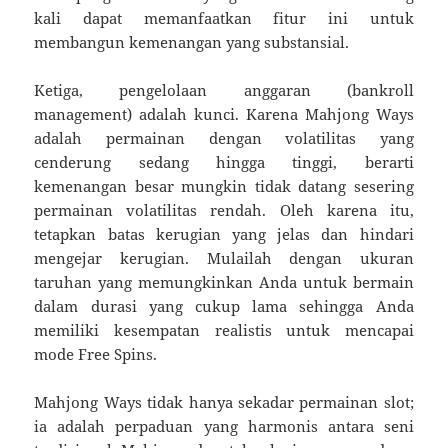
kali dapat memanfaatkan fitur ini untuk
membangun kemenangan yang substansial.
Ketiga, pengelolaan anggaran (bankroll
management) adalah kunci. Karena Mahjong Ways
adalah permainan dengan volatilitas yang
cenderung sedang hingga tinggi, berarti
kemenangan besar mungkin tidak datang sesering
permainan volatilitas rendah. Oleh karena itu,
tetapkan batas kerugian yang jelas dan hindari
mengejar kerugian. Mulailah dengan ukuran
taruhan yang memungkinkan Anda untuk bermain
dalam durasi yang cukup lama sehingga Anda
memiliki kesempatan realistis untuk mencapai
mode Free Spins.
Mahjong Ways tidak hanya sekadar permainan slot;
ia adalah perpaduan yang harmonis antara seni