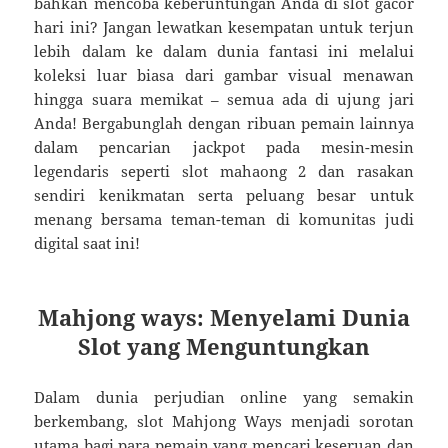
bahkan mencoba keberuntungan Anda di slot gacor
hari ini? Jangan lewatkan kesempatan untuk terjun
lebih dalam ke dalam dunia fantasi ini melalui
koleksi luar biasa dari gambar visual menawan
hingga suara memikat – semua ada di ujung jari
Anda! Bergabunglah dengan ribuan pemain lainnya
dalam pencarian jackpot pada mesin-mesin
legendaris seperti slot mahaong 2 dan rasakan
sendiri kenikmatan serta peluang besar untuk
menang bersama teman-teman di komunitas judi
digital saat ini!
Mahjong ways: Menyelami Dunia
Slot yang Menguntungkan
Dalam dunia perjudian online yang semakin
berkembang, slot Mahjong Ways menjadi sorotan
utama bagi para pemain yang mencari keseruan dan