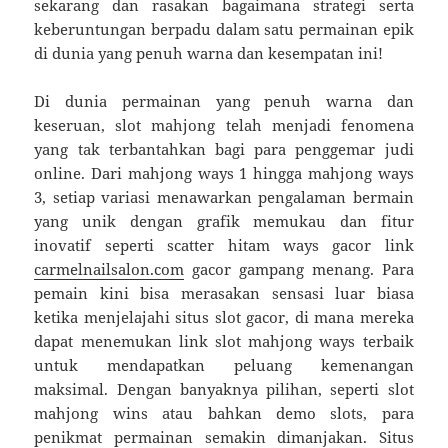
sekarang dan rasakan bagaimana strategi serta
keberuntungan berpadu dalam satu permainan epik
di dunia yang penuh warna dan kesempatan ini!
Di dunia permainan yang penuh warna dan
keseruan, slot mahjong telah menjadi fenomena
yang tak terbantahkan bagi para penggemar judi
online. Dari mahjong ways 1 hingga mahjong ways
3, setiap variasi menawarkan pengalaman bermain
yang unik dengan grafik memukau dan fitur
inovatif seperti scatter hitam ways gacor link
carmelnailsalon.com
gacor gampang menang. Para
pemain kini bisa merasakan sensasi luar biasa
ketika menjelajahi situs slot gacor, di mana mereka
dapat menemukan link slot mahjong ways terbaik
untuk mendapatkan peluang kemenangan
maksimal. Dengan banyaknya pilihan, seperti slot
mahjong wins atau bahkan demo slots, para
penikmat permainan semakin dimanjakan. Situs