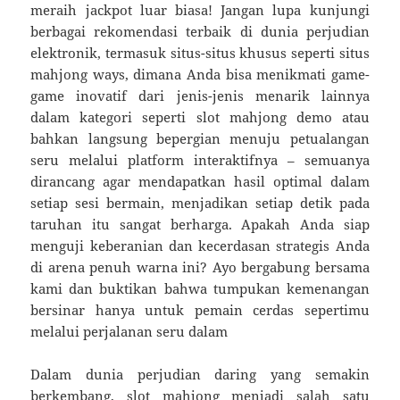
meraih jackpot luar biasa! Jangan lupa kunjungi
berbagai rekomendasi terbaik di dunia perjudian
elektronik, termasuk situs-situs khusus seperti situs
mahjong ways, dimana Anda bisa menikmati game-
game inovatif dari jenis-jenis menarik lainnya
dalam kategori seperti slot mahjong demo atau
bahkan langsung bepergian menuju petualangan
seru melalui platform interaktifnya – semuanya
dirancang agar mendapatkan hasil optimal dalam
setiap sesi bermain, menjadikan setiap detik pada
taruhan itu sangat berharga. Apakah Anda siap
menguji keberanian dan kecerdasan strategis Anda
di arena penuh warna ini? Ayo bergabung bersama
kami dan buktikan bahwa tumpukan kemenangan
bersinar hanya untuk pemain cerdas sepertimu
melalui perjalanan seru dalam
Dalam dunia perjudian daring yang semakin
berkembang, slot mahjong menjadi salah satu