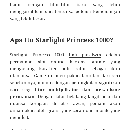
hadir dengan fitur-fitur baru yang lebih
menggairahkan dan tentunya potensi kemenangan
yang lebih besar.
Apa Itu Starlight Princess 1000?
Starlight Princess 1000
link pusatwin
adalah
permainan slot online bertema anime yang
mengusung karakter putri sihir sebagai ikon
utamanya. Game ini merupakan lanjutan dari seri
sebelumnya, namun dengan peningkatan signifikan
dari segi
fitur multiplikator
dan
mekanisme
permainan
. Dengan latar belakang langit biru dan
nuansa kerajaan di atas awan, pemain akan
dimanjakan oleh grafis yang cerah dan musik yang
memikat.