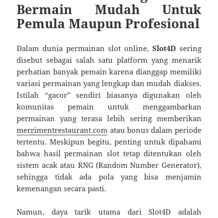
Bermain Mudah Untuk
Pemula Maupun Profesional
Dalam dunia permainan slot online,
Slot4D
sering
disebut sebagai salah satu platform yang menarik
perhatian banyak pemain karena dianggap memiliki
variasi permainan yang lengkap dan mudah diakses.
Istilah “gacor” sendiri biasanya digunakan oleh
komunitas pemain untuk menggambarkan
permainan yang terasa lebih sering memberikan
merrimentrestaurant.com
atau bonus dalam periode
tertentu. Meskipun begitu, penting untuk dipahami
bahwa hasil permainan slot tetap ditentukan oleh
sistem acak atau RNG (Random Number Generator),
sehingga tidak ada pola yang bisa menjamin
kemenangan secara pasti.
Namun, daya tarik utama dari Slot4D adalah