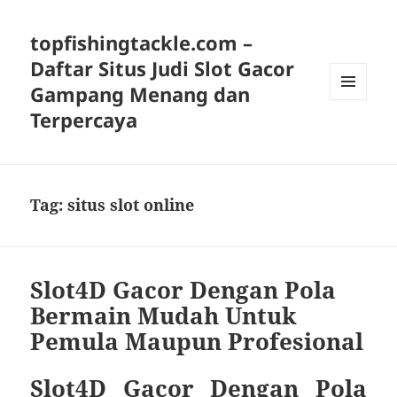
topfishingtackle.com –
Daftar Situs Judi Slot Gacor
Gampang Menang dan
MENU
Terpercaya
AND
WIDGETS
Tag:
situs slot online
Slot4D Gacor Dengan Pola
Bermain Mudah Untuk
Pemula Maupun Profesional
Slot4D Gacor Dengan Pola