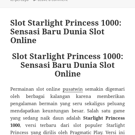
Slot Starlight Princess 1000:
Sensasi Baru Dunia Slot
Online
Slot Starlight Princess 1000:
Sensasi Baru Dunia Slot
Online
Permainan slot online
pusatwin
semakin digemari
oleh berbagai kalangan karena memberikan
pengalaman bermain yang seru sekaligus peluang
mendapatkan keuntungan besar. Salah satu game
yang sedang naik daun adalah
Starlight Princess
1000
, versi terbaru dari slot populer Starlight
Princess yang dirilis oleh Pragmatic Play. Versi ini