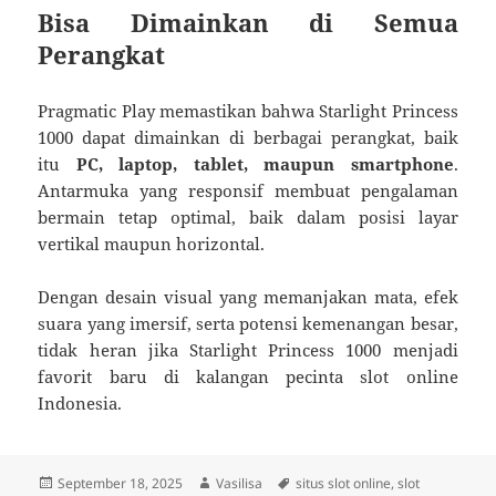
Bisa Dimainkan di Semua
Perangkat
Pragmatic Play memastikan bahwa Starlight Princess
1000 dapat dimainkan di berbagai perangkat, baik
itu
PC, laptop, tablet, maupun smartphone
.
Antarmuka yang responsif membuat pengalaman
bermain tetap optimal, baik dalam posisi layar
vertikal maupun horizontal.
Dengan desain visual yang memanjakan mata, efek
suara yang imersif, serta potensi kemenangan besar,
tidak heran jika Starlight Princess 1000 menjadi
favorit baru di kalangan pecinta slot online
Indonesia.
Posted
Author
Tags
September 18, 2025
Vasilisa
situs slot online
,
slot