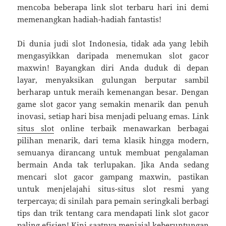
mencoba beberapa link slot terbaru hari ini demi
memenangkan hadiah-hadiah fantastis!
Di dunia judi slot Indonesia, tidak ada yang lebih
mengasyikkan daripada menemukan slot gacor
maxwin! Bayangkan diri Anda duduk di depan
layar, menyaksikan gulungan berputar sambil
berharap untuk meraih kemenangan besar. Dengan
game slot gacor yang semakin menarik dan penuh
inovasi, setiap hari bisa menjadi peluang emas. Link
situs slot
online terbaik menawarkan berbagai
pilihan menarik, dari tema klasik hingga modern,
semuanya dirancang untuk membuat pengalaman
bermain Anda tak terlupakan. Jika Anda sedang
mencari slot gacor gampang maxwin, pastikan
untuk menjelajahi situs-situs slot resmi yang
terpercaya; di sinilah para pemain seringkali berbagi
tips dan trik tentang cara mendapati link slot gacor
paling efisien! Kini saatnya menjajal keberuntungan