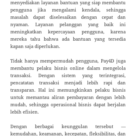
menyediakan layanan bantuan yang siap membantu
pengguna jika mengalami kendala, sehingga
masalah dapat diselesaikan dengan cepat dan
nyaman. Layanan pelanggan yang baik ini
meningkatkan kepercayaan pengguna, karena
mereka tahu bahwa ada bantuan yang tersedia
kapan saja diperlukan.
Tidak hanya mempermudah pengguna, Pay4D juga
membantu pelaku bisnis online dalam mengelola
transaksi. Dengan sistem yang terintegrasi,
pencatatan transaksi menjadi lebih rapi dan
transparan. Hal ini memungkinkan pelaku bisnis
untuk memantau aliran pembayaran dengan lebih
mudah, sehingga operasional bisnis dapat berjalan
lebih efisien.
Dengan berbagai keunggulan tersebut —
kemudahan, keamanan, kecepatan, fleksibilitas, dan