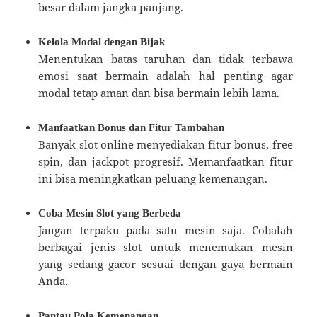
besar dalam jangka panjang.
Kelola Modal dengan Bijak
Menentukan batas taruhan dan tidak terbawa
emosi saat bermain adalah hal penting agar
modal tetap aman dan bisa bermain lebih lama.
Manfaatkan Bonus dan Fitur Tambahan
Banyak slot online menyediakan fitur bonus, free
spin, dan jackpot progresif. Memanfaatkan fitur
ini bisa meningkatkan peluang kemenangan.
Coba Mesin Slot yang Berbeda
Jangan terpaku pada satu mesin saja. Cobalah
berbagai jenis slot untuk menemukan mesin
yang sedang gacor sesuai dengan gaya bermain
Anda.
Pantau Pola Kemenangan