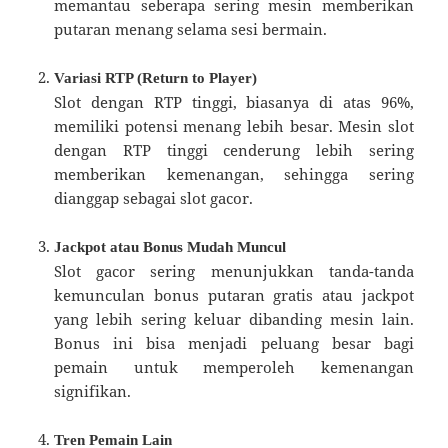
memantau seberapa sering mesin memberikan
putaran menang selama sesi bermain.
Variasi RTP (Return to Player)
Slot dengan RTP tinggi, biasanya di atas 96%,
memiliki potensi menang lebih besar. Mesin slot
dengan RTP tinggi cenderung lebih sering
memberikan kemenangan, sehingga sering
dianggap sebagai slot gacor.
Jackpot atau Bonus Mudah Muncul
Slot gacor sering menunjukkan tanda-tanda
kemunculan bonus putaran gratis atau jackpot
yang lebih sering keluar dibanding mesin lain.
Bonus ini bisa menjadi peluang besar bagi
pemain untuk memperoleh kemenangan
signifikan.
Tren Pemain Lain