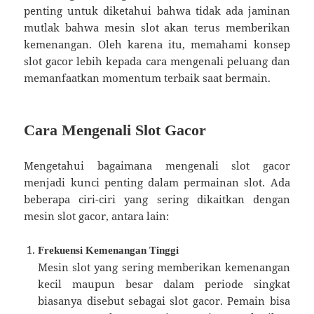
penting untuk diketahui bahwa tidak ada jaminan
mutlak bahwa mesin slot akan terus memberikan
kemenangan. Oleh karena itu, memahami konsep
slot gacor lebih kepada cara mengenali peluang dan
memanfaatkan momentum terbaik saat bermain.
Cara Mengenali Slot Gacor
Mengetahui bagaimana mengenali slot gacor
menjadi kunci penting dalam permainan slot. Ada
beberapa ciri-ciri yang sering dikaitkan dengan
mesin slot gacor, antara lain:
Frekuensi Kemenangan Tinggi
Mesin slot yang sering memberikan kemenangan
kecil maupun besar dalam periode singkat
biasanya disebut sebagai slot gacor. Pemain bisa