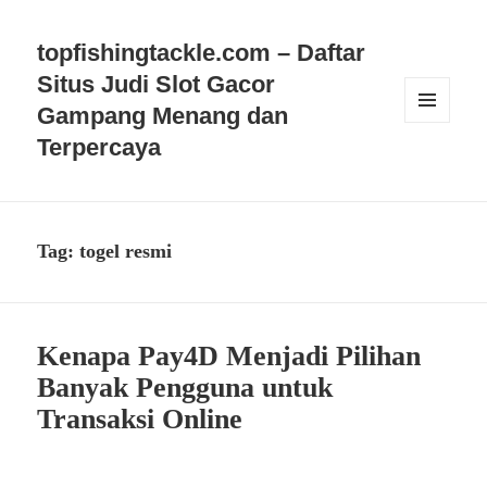
topfishingtackle.com – Daftar
Situs Judi Slot Gacor
Gampang Menang dan
MENU
Terpercaya
AND
WIDGETS
Tag:
togel resmi
Kenapa Pay4D Menjadi Pilihan
Banyak Pengguna untuk
Transaksi Online