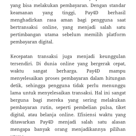
yang bisa melakukan pembayaran. Dengan standar
keamanan yang tinggi, Pay4D berhasil
menghadirkan rasa aman bagi pengguna saat
bertransaksi online, yang menjadi salah satu
pertimbangan utama sebelum memilih platform
pembayaran digital.
Kecepatan transaksi juga menjadi keunggulan
tersendiri. Di dunia online yang bergerak cepat,
waktu sangat berharga. Pay4D mampu
menyelesaikan proses pembayaran dalam hitungan
detik, sehingga pengguna tidak perlu menunggu
lama untuk menyelesaikan transaksi. Hal ini sangat
berguna bagi mereka yang sering melakukan
pembayaran rutin, seperti pembelian pulsa, tiket
digital, atau belanja online. Efisiensi waktu yang
ditawarkan Pay4D menjadi salah satu alasan
mengapa banyak orang menjadikannya pilihan