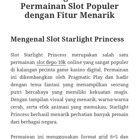
Permainan Slot Populer
dengan Fitur Menarik
Mengenal Slot Starlight Princess
Slot Starlight Princess merupakan salah satu
permainan
slot depo 10k
online yang sangat populer
di kalangan pecinta game kasino digital. Permainan
ini dikembangkan oleh Pragmatic Play dan hadir
dengan tema fantasi yang menampilkan seorang
putri bercahaya yang memiliki kekuatan magis.
Dengan tampilan visual yang menarik, warna-warna
cerah, serta efek animasi yang memukau, Starlight
Princess berhasil menarik perhatian banyak pemain
dari berbagai negara.
Permainan ini menggunakan format grid 6×5 dan