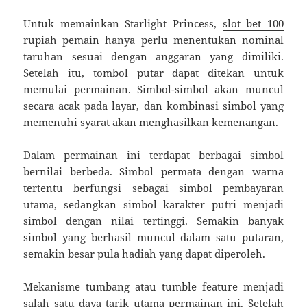
Untuk memainkan Starlight Princess,
slot bet 100
rupiah
pemain hanya perlu menentukan nominal
taruhan sesuai dengan anggaran yang dimiliki.
Setelah itu, tombol putar dapat ditekan untuk
memulai permainan. Simbol-simbol akan muncul
secara acak pada layar, dan kombinasi simbol yang
memenuhi syarat akan menghasilkan kemenangan.
Dalam permainan ini terdapat berbagai simbol
bernilai berbeda. Simbol permata dengan warna
tertentu berfungsi sebagai simbol pembayaran
utama, sedangkan simbol karakter putri menjadi
simbol dengan nilai tertinggi. Semakin banyak
simbol yang berhasil muncul dalam satu putaran,
semakin besar pula hadiah yang dapat diperoleh.
Mekanisme tumbang atau tumble feature menjadi
salah satu daya tarik utama permainan ini. Setelah