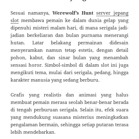
Sesuai namanya,
Werewolf’s Hunt
server jepang
slot
membawa pemain ke dalam dunia gelap yang
dipenuhi misteri malam hari, di mana serigala jadi-
jadian berkeliaran dan bulan purnama menerangi
hutan. Latar belakang permainan didesain
menyeramkan namun tetap estetis, dengan detail
pohon, kabut, dan sinar bulan yang menambah
sensasi horor. Simbol-simbol di dalam slot ini juga
mengikuti tema, mulai dari serigala, pedang, hingga
karakter manusia yang sedang berburu.
Grafis yang realistis dan animasi yang halus
membuat pemain merasa seolah benar-benar berada
di tengah perburuan serigala. Selain itu, efek suara
yang mendukung suasana misterius meningkatkan
pengalaman bermain, sehingga setiap putaran terasa
lebih mendebarkan.