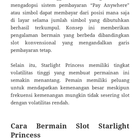
mengadopsi sistem pembayaran “Pay Anywhere”
atau simbol dapat membayar dari posisi mana saja
di layar selama jumlah simbol yang dibutuhkan
berhasil terkumpul. Konsep ini memberikan
pengalaman bermain yang berbeda dibandingkan
slot konvensional yang mengandalkan garis
pembayaran tetap.
Selain itu, Starlight Princess memiliki tingkat
volatilitas tinggi yang membuat permainan ini
semakin menantang. Pemain memiliki peluang
untuk mendapatkan kemenangan besar meskipun
frekuensi kemenangan mungkin tidak sesering slot
dengan volatilitas rendah.
Cara Bermain Slot Starlight
Princess