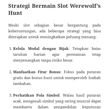
Strategi Bermain Slot Werewolf’s
Hunt
Meski slot sebagian besar bergantung pada
keberuntungan, ada beberapa strategi yang bisa
diterapkan untuk meningkatkan peluang menang:
Kelola Modal dengan Bijak
: Tetapkan batas
taruhan harian agar permainan tetap
menyenangkan tanpa risiko besar.
Manfaatkan Fitur Bonus
: Fokus pada putaran
gratis dan bonus hunt untuk memperoleh hadiah
tambahan.
Perhatikan Pola Simbol
: Walau hasil putaran
acak, mengenali simbol yang sering muncul dapat
membantu dalam pengambilan keputusan