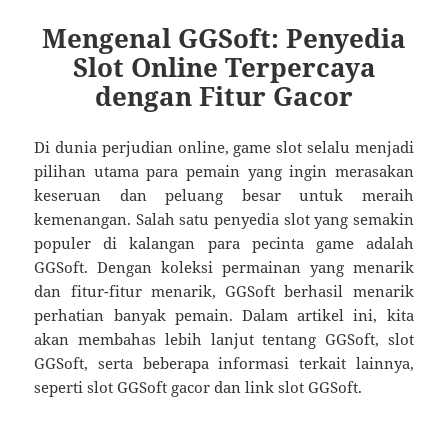
Mengenal GGSoft: Penyedia
Slot Online Terpercaya
dengan Fitur Gacor
Di dunia perjudian online, game slot selalu menjadi
pilihan utama para pemain yang ingin merasakan
keseruan dan peluang besar untuk meraih
kemenangan. Salah satu penyedia slot yang semakin
populer di kalangan para pecinta game adalah
GGSoft. Dengan koleksi permainan yang menarik
dan fitur-fitur menarik, GGSoft berhasil menarik
perhatian banyak pemain. Dalam artikel ini, kita
akan membahas lebih lanjut tentang GGSoft, slot
GGSoft, serta beberapa informasi terkait lainnya,
seperti slot GGSoft gacor dan link slot GGSoft.