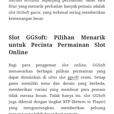
merasa terhibur sepanjang permainan. Salah satu
fitur yang menarik perhatian banyak pemain adalah
slot GGSoft gacor, yang terkenal sering memberikan
kemenangan besar.
Slot GGSoft: Pilihan Menarik
untuk Pecinta Permainan Slot
Online
Bagi para penggemar slot online, GGSoft
menawarkan berbagai pilihan permainan yang
dapat dimainkan di situs slot
ggsoft
resmi. Setiap
game memiliki tema dan desain yang berbeda,
memberikan variasi yang membuat para pemain
tidak merasa bosan. Tidak hanya itu, slot GGSoft
juga dikenal dengan tingkat RTP (Return to Player)
yang menguntungkan, memberikan peluang
menang yang lebih besar bagi pemain.