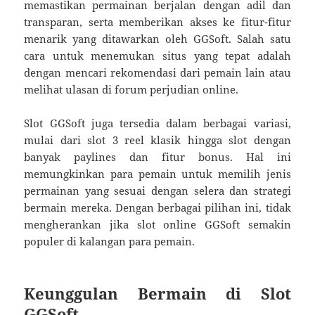
memastikan permainan berjalan dengan adil dan
transparan, serta memberikan akses ke fitur-fitur
menarik yang ditawarkan oleh GGSoft. Salah satu
cara untuk menemukan situs yang tepat adalah
dengan mencari rekomendasi dari pemain lain atau
melihat ulasan di forum perjudian online.
Slot GGSoft juga tersedia dalam berbagai variasi,
mulai dari slot 3 reel klasik hingga slot dengan
banyak paylines dan fitur bonus. Hal ini
memungkinkan para pemain untuk memilih jenis
permainan yang sesuai dengan selera dan strategi
bermain mereka. Dengan berbagai pilihan ini, tidak
mengherankan jika slot online GGSoft semakin
populer di kalangan para pemain.
Keunggulan Bermain di Slot
GGSoft