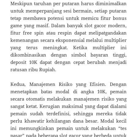
Meskipun taruhan per putaran harus diminimalkan
untuk memperpanjang sesi bermain, setiap putaran
tetap membawa potensi untuk memicu fitur bonus
game yang masif. Dalam banyak slot gacor modern,
fitur free spin atau respin dapat melipatgandakan
kemenangan secara eksponensial melalui multiplier
yang terus meningkat. Ketika multiplier ini
dikombinasikan dengan simbol bayaran tinggi,
deposit 10K dapat dengan cepat berubah menjadi
ratusan ribu Rupiah.
Kedua, Manajemen Risiko yang Efisien. Dengan
menetapkan batas modal di angka 10K, pemain
secara otomatis melakukan manajemen risiko yang
sangat ketat. Kerugian maksimal yang dapat dialami
pemain sudah terdefinisi, sehingga mereka tidak
perlu khawatir kehilangan dana besar. Modal kecil
ini memungkinkan pemain untuk melakukan “tes
pasar” pada beberapa slot gacor yang berbeda untuk