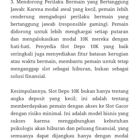
3. Mendorong Perilaku Bermain yang Bertanggung
Jawab: Karena modal awal yang kecil, pemain lebih
cenderung mengadopsi perilaku bermain yang
bertanggung jawab (responsible gaming). Pemain
didorong untuk lebih menghargai setiap putaran
dan mengalokasikan modal 10K mereka dengan
hati-hati. Penyedia Slot Depo 10K yang baik
seringkali juga menyediakan fitur batasan kerugian
atau waktu bermain, membantu pemain untuk tetap
menganggap slot sebagai hiburan, bukan sebagai
solusi finansial.
Kesimpulannya, Slot Depo 10K bukan hanya tentang
angka deposit yang kecil; ini adalah tentang
memberdayakan pemain dengan akses ke Slot Gacor
dengan risiko minimal. Ini adalah model bisnis yang
sukses karena menggabungkan kebutuhan
psikologis akan hiburan dan peluang finansial, yang
semuanya dapat dijangkau hanya dengan modal