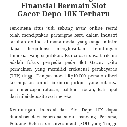
Finansial Bermain Slot
Gacor Depo 10K Terbaru
Fenomena situs
judi sabung ayam online
resmi
telah menciptakan paradigma baru dalam industri
taruhan online, di mana modal yang sangat minim
dapat berpotensi menghasilkan keuntungan
finansial yang signifikan. Kunci dari daya tarik ini
adalah fokus penyedia pada Slot Gacor, yaitu
permainan yang memiliki frekuensi pembayaran
(RTP) tinggi. Dengan modal Rp10.000, pemain diberi
kesempatan untuk berburu jackpot yang nilainya
bisa mencapai ratusan, bahkan ribuan, kali lipat
dari nilai deposit awal mereka.
Keuntungan finansial dari Slot Depo 10K dapat
dianalisis dari beberapa sudut pandang. Pertama,
Peluang Return on Investment (ROI) yang Tinggi.