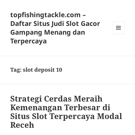
topfishingtackle.com –
Daftar Situs Judi Slot Gacor
Gampang Menang dan
MENU
Terpercaya
AND
WIDGETS
Tag:
slot deposit 10
Strategi Cerdas Meraih
Kemenangan Terbesar di
Situs Slot Terpercaya Modal
Receh