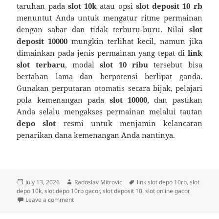
taruhan pada
slot 10k
atau opsi
slot deposit 10 rb
menuntut Anda untuk mengatur ritme permainan
dengan sabar dan tidak terburu-buru. Nilai
slot
deposit 10000
mungkin terlihat kecil, namun jika
dimainkan pada jenis permainan yang tepat di
link
slot terbaru
, modal
slot 10 ribu
tersebut bisa
bertahan lama dan berpotensi berlipat ganda.
Gunakan perputaran otomatis secara bijak, pelajari
pola kemenangan pada
slot 10000
, dan pastikan
Anda selalu mengakses permainan melalui tautan
depo slot
resmi untuk menjamin kelancaran
penarikan dana kemenangan Anda nantinya.
Posted
Author
Tags
July 13, 2026
Radoslav Mitrovic
link slot depo 10rb
,
slot
on
depo 10k
,
slot depo 10rb gacor
,
slot deposit 10
,
slot online gacor
on Strategi Cerdas Meraih Kemenangan Terbesar di S
Leave a comment