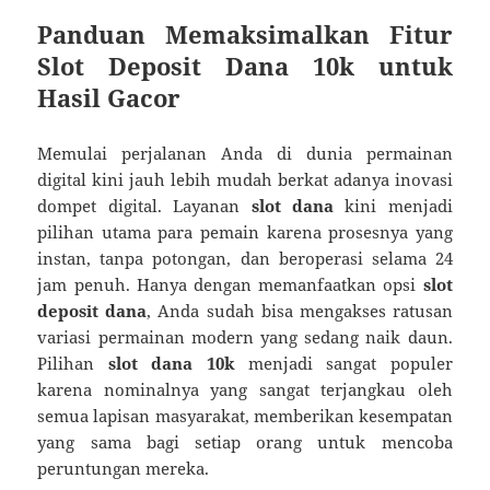
Panduan Memaksimalkan Fitur
Slot Deposit Dana 10k untuk
Hasil Gacor
Memulai perjalanan Anda di dunia permainan
digital kini jauh lebih mudah berkat adanya inovasi
dompet digital. Layanan
slot dana
kini menjadi
pilihan utama para pemain karena prosesnya yang
instan, tanpa potongan, dan beroperasi selama 24
jam penuh. Hanya dengan memanfaatkan opsi
slot
deposit dana
, Anda sudah bisa mengakses ratusan
variasi permainan modern yang sedang naik daun.
Pilihan
slot dana 10k
menjadi sangat populer
karena nominalnya yang sangat terjangkau oleh
semua lapisan masyarakat, memberikan kesempatan
yang sama bagi setiap orang untuk mencoba
peruntungan mereka.