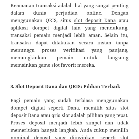
Keamanan transaksi adalah hal yang sangat penting
dalam dunia perjudian online. Dengan
menggunakan QRIS, situs
slot deposit Dana
atau
aplikasi dompet digital lain yang mendukung,
transaksi pemain menjadi lebih aman. Selain itu,
transaksi dapat dilakukan secara instan tanpa
menunggu proses verifikasi yang panjang,
memungkinkan pemain untuk langsung
memainkan game slot favorit mereka.
3. Slot Deposit Dana dan QRIS: Pilihan Terbaik
Bagi pemain yang sudah terbiasa menggunakan
dompet digital seperti Dana, memilih situs slot
deposit Dana atau qris slot adalah pilihan yang tepat.
Proses deposit menjadi lebih simpel dan tidak
memerlukan banyak langkah. Anda cukup memilih
nominal deposit yang diinginkan, seperti slot