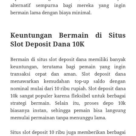
alternatif sempurna bagi mereka yang ingin
bermain lama dengan biaya minimal.
Keuntungan Bermain di Situs
Slot Deposit Dana 10K
Bermain di situs slot deposit dana memiliki banyak
keuntungan, terutama bagi pemain yang ingin
transaksi cepat dan aman. Slot deposit dana
menawarkan kemudahan top-up saldo dengan
nominal mulai dari 10 ribu rupiah. Slot deposit dana
10k sangat populer karena fleksibel untuk berbagai
strategi bermain. Selain itu, proses depo 10k
biasanya instan, sehingga pemain bisa langsung
memulai permainan tanpa menunggu lama.
Situs slot deposit 10 ribu juga memberikan berbagai