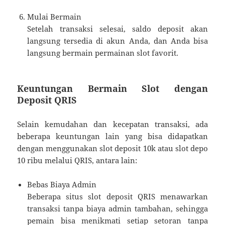
Mulai Bermain
Setelah transaksi selesai, saldo deposit akan
langsung tersedia di akun Anda, dan Anda bisa
langsung bermain permainan slot favorit.
Keuntungan Bermain Slot dengan
Deposit QRIS
Selain kemudahan dan kecepatan transaksi, ada
beberapa keuntungan lain yang bisa didapatkan
dengan menggunakan slot deposit 10k atau slot depo
10 ribu melalui QRIS, antara lain:
Bebas Biaya Admin
Beberapa situs slot deposit QRIS menawarkan
transaksi tanpa biaya admin tambahan, sehingga
pemain bisa menikmati setiap setoran tanpa