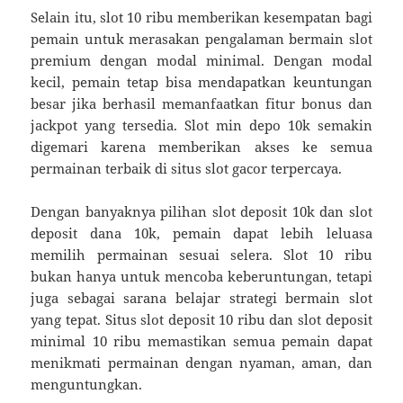
Selain itu, slot 10 ribu memberikan kesempatan bagi
pemain untuk merasakan pengalaman bermain slot
premium dengan modal minimal. Dengan modal
kecil, pemain tetap bisa mendapatkan keuntungan
besar jika berhasil memanfaatkan fitur bonus dan
jackpot yang tersedia. Slot min depo 10k semakin
digemari karena memberikan akses ke semua
permainan terbaik di situs slot gacor terpercaya.
Dengan banyaknya pilihan slot deposit 10k dan slot
deposit dana 10k, pemain dapat lebih leluasa
memilih permainan sesuai selera. Slot 10 ribu
bukan hanya untuk mencoba keberuntungan, tetapi
juga sebagai sarana belajar strategi bermain slot
yang tepat. Situs slot deposit 10 ribu dan slot deposit
minimal 10 ribu memastikan semua pemain dapat
menikmati permainan dengan nyaman, aman, dan
menguntungkan.