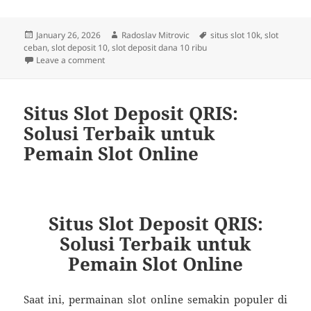
Posted
Author
Tags
January 26, 2026
Radoslav Mitrovic
situs slot 10k
,
slot
on
ceban
,
slot deposit 10
,
slot deposit dana 10 ribu
on Slot Depo 10K: Solusi Bermain Slot Online dengan
Leave a comment
Situs Slot Deposit QRIS:
Solusi Terbaik untuk
Pemain Slot Online
Situs Slot Deposit QRIS:
Solusi Terbaik untuk
Pemain Slot Online
Saat ini, permainan slot online semakin populer di