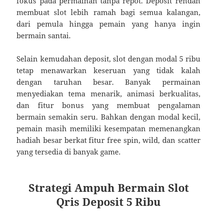
fokus pada permainan tanpa repot. Deposit rendah
membuat slot lebih ramah bagi semua kalangan,
dari pemula hingga pemain yang hanya ingin
bermain santai.
Selain kemudahan deposit, slot dengan modal 5 ribu
tetap menawarkan keseruan yang tidak kalah
dengan taruhan besar. Banyak permainan
menyediakan tema menarik, animasi berkualitas,
dan fitur bonus yang membuat pengalaman
bermain semakin seru. Bahkan dengan modal kecil,
pemain masih memiliki kesempatan memenangkan
hadiah besar berkat fitur free spin, wild, dan scatter
yang tersedia di banyak game.
Strategi Ampuh Bermain Slot
Qris Deposit 5 Ribu