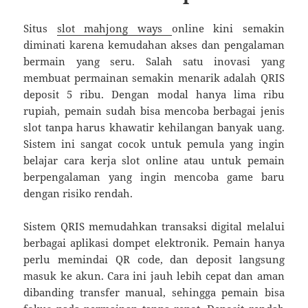
Situs
slot mahjong ways
online kini semakin
diminati karena kemudahan akses dan pengalaman
bermain yang seru. Salah satu inovasi yang
membuat permainan semakin menarik adalah QRIS
deposit 5 ribu. Dengan modal hanya lima ribu
rupiah, pemain sudah bisa mencoba berbagai jenis
slot tanpa harus khawatir kehilangan banyak uang.
Sistem ini sangat cocok untuk pemula yang ingin
belajar cara kerja slot online atau untuk pemain
berpengalaman yang ingin mencoba game baru
dengan risiko rendah.
Sistem QRIS memudahkan transaksi digital melalui
berbagai aplikasi dompet elektronik. Pemain hanya
perlu memindai QR code, dan deposit langsung
masuk ke akun. Cara ini jauh lebih cepat dan aman
dibanding transfer manual, sehingga pemain bisa