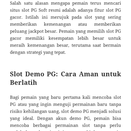
Salah satu alasan mengapa pemain terus mencari
situs slot PG Soft resmi adalah adanya fitur slot PG
gacor. Istilah ini merujuk pada slot yang sering
memberikan kemenangan atau memberikan
peluang jackpot besar. Pemain yang memilih slot PG
gacor memiliki kesempatan lebih besar untuk
meraih kemenangan besar, terutama saat bermain
dengan strategi yang tepat.
Slot Demo PG: Cara Aman untuk
Berlatih
Bagi pemain yang baru pertama kali mencoba slot
PG atau yang ingin menguji permainan baru tanpa
risiko kehilangan uang, slot demo PG menjadi solusi
yang ideal. Dengan akun demo PG, pemain bisa
mencoba berbagai permainan slot tanpa perlu