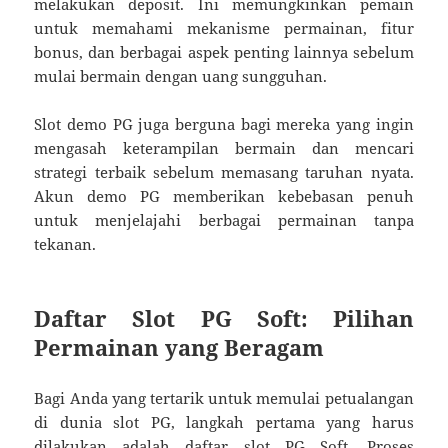
melakukan deposit. Ini memungkinkan pemain
untuk memahami mekanisme permainan, fitur
bonus, dan berbagai aspek penting lainnya sebelum
mulai bermain dengan uang sungguhan.
Slot demo PG juga berguna bagi mereka yang ingin
mengasah keterampilan bermain dan mencari
strategi terbaik sebelum memasang taruhan nyata.
Akun demo PG memberikan kebebasan penuh
untuk menjelajahi berbagai permainan tanpa
tekanan.
Daftar Slot PG Soft: Pilihan
Permainan yang Beragam
Bagi Anda yang tertarik untuk memulai petualangan
di dunia slot PG, langkah pertama yang harus
dilakukan adalah daftar slot PG Soft. Proses