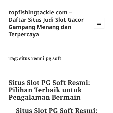
topfishingtackle.com –
Daftar Situs Judi Slot Gacor
Gampang Menang dan
MENU
Terpercaya
AND
WIDGETS
Tag:
situs resmi pg soft
Situs Slot PG Soft Resmi:
Pilihan Terbaik untuk
Pengalaman Bermain
Situs Slot PG Soft Resmi: