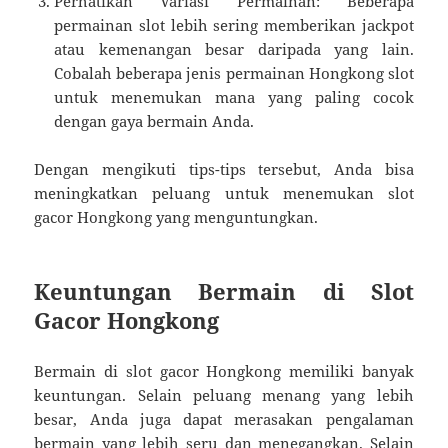
Perhatikan Variasi Permainan: Beberapa
permainan slot lebih sering memberikan jackpot
atau kemenangan besar daripada yang lain.
Cobalah beberapa jenis permainan Hongkong slot
untuk menemukan mana yang paling cocok
dengan gaya bermain Anda.
Dengan mengikuti tips-tips tersebut, Anda bisa
meningkatkan peluang untuk menemukan slot
gacor Hongkong yang menguntungkan.
Keuntungan Bermain di Slot
Gacor Hongkong
Bermain di slot gacor Hongkong memiliki banyak
keuntungan. Selain peluang menang yang lebih
besar, Anda juga dapat merasakan pengalaman
bermain yang lebih seru dan menegangkan. Selain