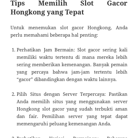
Tips Memilih Slot Gacor
Hongkong yang Tepat
Untuk menemukan slot gacor Hongkong, Anda
perlu memahami beberapa hal penting:
Perhatikan Jam Bermain: Slot gacor sering kali
memiliki waktu tertentu di mana mereka lebih
sering memberikan kemenangan. Banyak pemain
yang percaya bahwa jam-jam tertentu lebih
“gacor” dibandingkan dengan waktu lainnya.
Pilih Situs dengan Server Terpercaya: Pastikan
Anda memilih situs yang menggunakan server
Hongkong slot gacor yang sudah terbukti aman
dan fair. Pemilihan server yang tepat dapat
memengaruhi peluang kemenangan Anda.