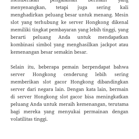
menyenangkan, tetapi juga sering kali
menghadirkan peluang besar untuk menang. Mesin
slot yang terhubung ke server Hongkong dikenal
memiliki tingkat pembayaran yang lebih tinggi, yang
berarti peluang Anda untuk mendapatkan
kombinasi simbol yang menghasilkan jackpot atau
kemenangan besar semakin besar.
Selain itu, beberapa pemain berpendapat bahwa
server Hongkong cenderung lebih sering
memberikan slot gacor Hongkong dibandingkan
server dari negara lain. Dengan kata lain, bermain
di server Hongkong slot gacor bisa meningkatkan
peluang Anda untuk meraih kemenangan, terutama
bagi mereka yang menyukai permainan dengan
volatilitas tinggi.