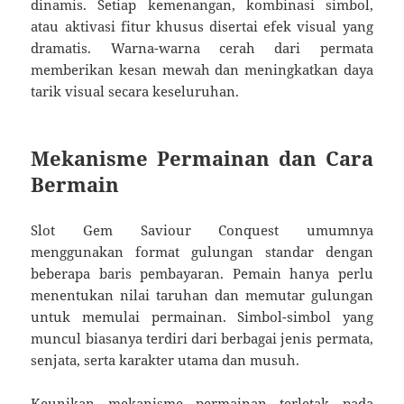
dinamis. Setiap kemenangan, kombinasi simbol,
atau aktivasi fitur khusus disertai efek visual yang
dramatis. Warna-warna cerah dari permata
memberikan kesan mewah dan meningkatkan daya
tarik visual secara keseluruhan.
Mekanisme Permainan dan Cara
Bermain
Slot Gem Saviour Conquest umumnya
menggunakan format gulungan standar dengan
beberapa baris pembayaran. Pemain hanya perlu
menentukan nilai taruhan dan memutar gulungan
untuk memulai permainan. Simbol-simbol yang
muncul biasanya terdiri dari berbagai jenis permata,
senjata, serta karakter utama dan musuh.
Keunikan mekanisme permainan terletak pada