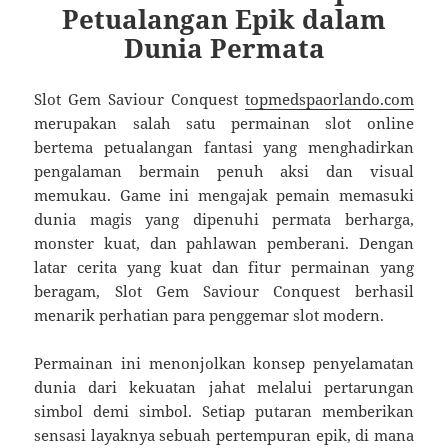
Petualangan Epik dalam
Dunia Permata
Slot Gem Saviour Conquest
topmedspaorlando.com
merupakan salah satu permainan slot online
bertema petualangan fantasi yang menghadirkan
pengalaman bermain penuh aksi dan visual
memukau. Game ini mengajak pemain memasuki
dunia magis yang dipenuhi permata berharga,
monster kuat, dan pahlawan pemberani. Dengan
latar cerita yang kuat dan fitur permainan yang
beragam, Slot Gem Saviour Conquest berhasil
menarik perhatian para penggemar slot modern.
Permainan ini menonjolkan konsep penyelamatan
dunia dari kekuatan jahat melalui pertarungan
simbol demi simbol. Setiap putaran memberikan
sensasi layaknya sebuah pertempuran epik, di mana