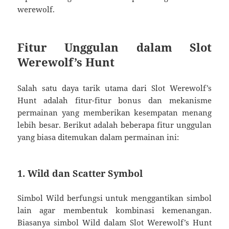
werewolf.
Fitur Unggulan dalam Slot
Werewolf’s Hunt
Salah satu daya tarik utama dari Slot Werewolf’s
Hunt adalah fitur-fitur bonus dan mekanisme
permainan yang memberikan kesempatan menang
lebih besar. Berikut adalah beberapa fitur unggulan
yang biasa ditemukan dalam permainan ini:
1. Wild dan Scatter Symbol
Simbol Wild berfungsi untuk menggantikan simbol
lain agar membentuk kombinasi kemenangan.
Biasanya simbol Wild dalam Slot Werewolf’s Hunt