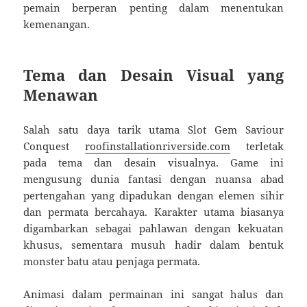
pemain berperan penting dalam menentukan
kemenangan.
Tema dan Desain Visual yang
Menawan
Salah satu daya tarik utama Slot Gem Saviour
Conquest
roofinstallationriverside.com
terletak
pada tema dan desain visualnya. Game ini
mengusung dunia fantasi dengan nuansa abad
pertengahan yang dipadukan dengan elemen sihir
dan permata bercahaya. Karakter utama biasanya
digambarkan sebagai pahlawan dengan kekuatan
khusus, sementara musuh hadir dalam bentuk
monster batu atau penjaga permata.
Animasi dalam permainan ini sangat halus dan