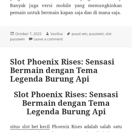
Banyak juga versi mobile yang memungkinkan
pemain untuk bermain kapan saja dan di mana saja.
Posted
Author
Tags
October 7, 2025
Vasilisa
pusat win
,
pusatwin
,
slot
on
on Slot Werewolf’s Hunt: Permainan Slot d
pusatwin
Leave a comment
Slot Phoenix Rises: Sensasi
Bermain dengan Tema
Legenda Burung Api
Slot Phoenix Rises: Sensasi
Bermain dengan Tema
Legenda Burung Api
situs slot bet kecil
Phoenix Rises adalah salah satu