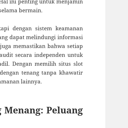
 Hal ini penting untuk menjamin
elama bermain.
gkapi dengan sistem keamanan
yang dapat melindungi informasi
mi juga memastikan bahwa setiap
audit secara independen untuk
il. Dengan memilih situs slot
dengan tenang tanpa khawatir
amanan lainnya.
g Menang: Peluang