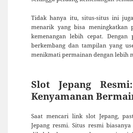
Tidak hanya itu, situs-situs ini j
menarik yang bisa meningkatkan 
kemenangan lebih cepat. Dengan 
berkembang dan tampilan yang user
menikmati permainan dengan lebih
Slot Jepang Resm
Kenyamanan Bermai
Saat mencari link slot Jepang, pas
Jepang resmi. Situs resmi biasanya