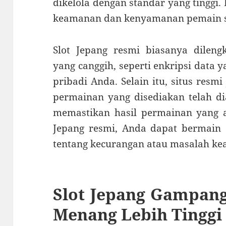
dikelola dengan standar yang tinggi.
keamanan dan kenyamanan pemain s
Slot Jepang resmi biasanya dilen
yang canggih, seperti enkripsi data 
pribadi Anda. Selain itu, situs res
permainan yang disediakan telah di
memastikan hasil permainan yang ad
Jepang resmi, Anda dapat bermain 
tentang kecurangan atau masalah ke
Slot Jepang Gampan
Menang Lebih Tinggi