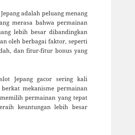
ot Jepang adalah peluang menang
 yang merasa bahwa permainan
ang lebih besar dibandingkan
an oleh berbagai faktor, seperti
ndah, dan fitur-fitur bonus yang
lot Jepang gacor sering kali
t berkat mekanisme permainan
memilih permainan yang tepat
eraih keuntungan lebih besar