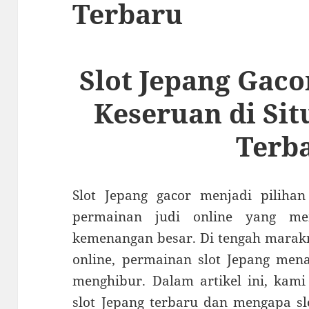
Terbaru
Slot Jepang Gac
Keseruan di Sit
Terb
Slot Jepang gacor menjadi pilih
permainan judi online yang me
kemenangan besar. Di tengah marak
online, permainan slot Jepang me
menghibur. Dalam artikel ini, kam
slot Jepang terbaru dan mengapa sl