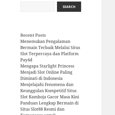
SEARCH
Recent Posts
Menemukan Pengalaman
Bermain Terbaik Melalui Situs
Slot Terpercaya dan Platform
Pay4d
Mengapa Starlight Princess
Menjadi Slot Online Paling
Diminati di Indonesia
Menjelajahi Fenomena dan
Keunggulan Kompetitif Situs
Slot Kamboja Gacor Masa Kini
Panduan Lengkap Bermain di
Situs Slot88 Resmi dan