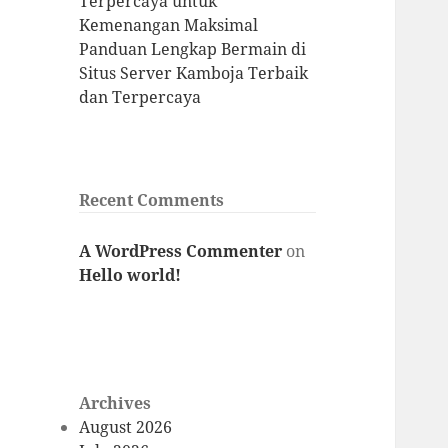
Terpercaya untuk
Kemenangan Maksimal
Panduan Lengkap Bermain di
Situs Server Kamboja Terbaik
dan Terpercaya
Recent Comments
A WordPress Commenter
on
Hello world!
Archives
August 2026