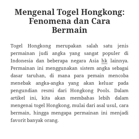
Mengenal Togel Hongkong:
Fenomena dan Cara
Bermain
Togel Hongkong merupakan salah satu jenis
permainan judi angka yang sangat populer di
Indonesia dan beberapa negara Asia
hk
lainnya.
Permainan ini menggunakan sistem angka sebagai
dasar taruhan, di mana para pemain mencoba
menebak angka-angka yang akan keluar pada
pengundian resmi dari Hongkong Pools. Dalam
artikel ini, kita akan membahas lebih dalam
mengenai togel Hongkong, mulai dari asal usul, cara
bermain, hingga mengapa permainan ini menjadi
favorit banyak orang.