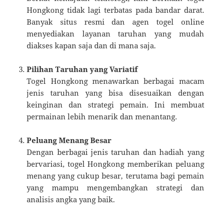
Hongkong tidak lagi terbatas pada bandar darat.
Banyak situs resmi dan agen togel online
menyediakan layanan taruhan yang mudah
diakses kapan saja dan di mana saja.
Pilihan Taruhan yang Variatif
Togel Hongkong menawarkan berbagai macam
jenis taruhan yang bisa disesuaikan dengan
keinginan dan strategi pemain. Ini membuat
permainan lebih menarik dan menantang.
Peluang Menang Besar
Dengan berbagai jenis taruhan dan hadiah yang
bervariasi, togel Hongkong memberikan peluang
menang yang cukup besar, terutama bagi pemain
yang mampu mengembangkan strategi dan
analisis angka yang baik.