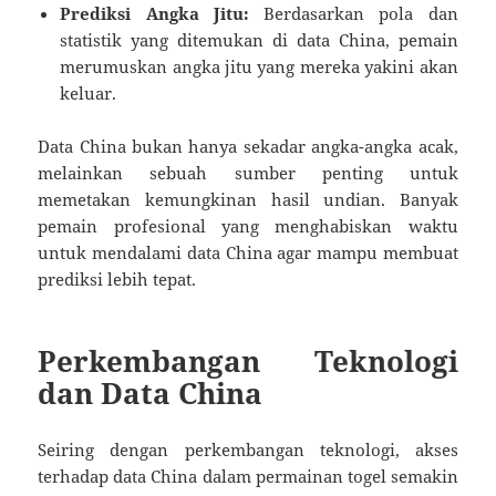
Prediksi Angka Jitu:
Berdasarkan pola dan
statistik yang ditemukan di data China, pemain
merumuskan angka jitu yang mereka yakini akan
keluar.
Data China bukan hanya sekadar angka-angka acak,
melainkan sebuah sumber penting untuk
memetakan kemungkinan hasil undian. Banyak
pemain profesional yang menghabiskan waktu
untuk mendalami data China agar mampu membuat
prediksi lebih tepat.
Perkembangan Teknologi
dan Data China
Seiring dengan perkembangan teknologi, akses
terhadap data China dalam permainan togel semakin