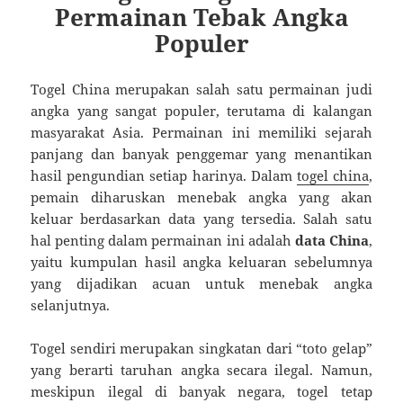
Permainan Tebak Angka
Populer
Togel China merupakan salah satu permainan judi
angka yang sangat populer, terutama di kalangan
masyarakat Asia. Permainan ini memiliki sejarah
panjang dan banyak penggemar yang menantikan
hasil pengundian setiap harinya. Dalam
togel china
,
pemain diharuskan menebak angka yang akan
keluar berdasarkan data yang tersedia. Salah satu
hal penting dalam permainan ini adalah
data China
,
yaitu kumpulan hasil angka keluaran sebelumnya
yang dijadikan acuan untuk menebak angka
selanjutnya.
Togel sendiri merupakan singkatan dari “toto gelap”
yang berarti taruhan angka secara ilegal. Namun,
meskipun ilegal di banyak negara, togel tetap