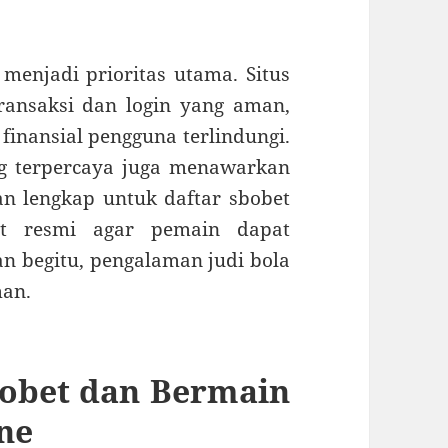
enjadi prioritas utama. Situs
ransaksi dan login yang aman,
inansial pengguna terlindungi.
g terpercaya juga menawarkan
n lengkap untuk daftar sbobet
t resmi agar pemain dapat
gan begitu, pengalaman judi bola
man.
bobet dan Bermain
ine