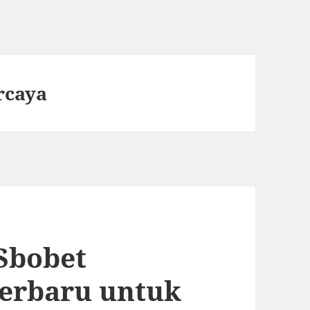
rcaya
Sbobet
Terbaru untuk