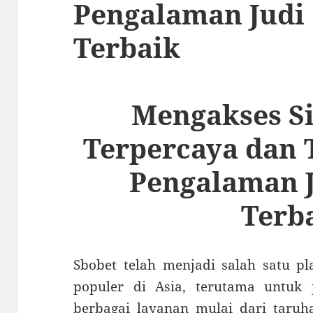
Pengalaman Judi
Terbaik
Mengakses Si
Terpercaya dan 
Pengalaman J
Terb
Sbobet telah menjadi salah satu pl
populer di Asia, terutama untuk
berbagai layanan mulai dari taruh