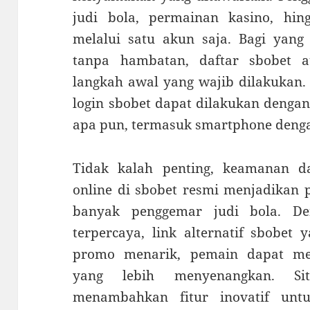
judi bola, permainan kasino, hin
melalui satu akun saja. Bagi yan
tanpa hambatan, daftar sbobet a
langkah awal yang wajib dilakukan.
login sbobet dapat dilakukan denga
apa pun, termasuk smartphone denga
Tidak kalah penting, keamanan 
online di sbobet resmi menjadikan p
banyak penggemar judi bola. D
terpercaya, link alternatif sbobet 
promo menarik, pemain dapat me
yang lebih menyenangkan. S
menambahkan fitur inovatif unt