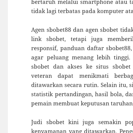
bertaruh melalui smartphone atau ta
tidak lagi terbatas pada komputer at
Agen sbobet88 dan agen sbobet tida
link sbobet, tetapi juga member
responsif, panduan daftar sbobet88,
agar peluang menang lebih tinggi. 
sbobet dan akses ke situs sbobe
veteran dapat menikmati berb
ditawarkan secara rutin. Selain itu,
statistik pertandingan, hasil bola,
pemain membuat keputusan taruhan y
Judi sbobet kini juga semakin pop
kenyamanan yang ditawarkan. Peng