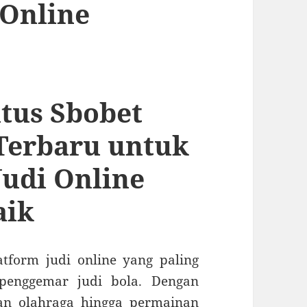
 Online
tus Sbobet
Terbaru untuk
udi Online
aik
atform judi online yang paling
 penggemar judi bola. Dengan
an olahraga hingga permainan