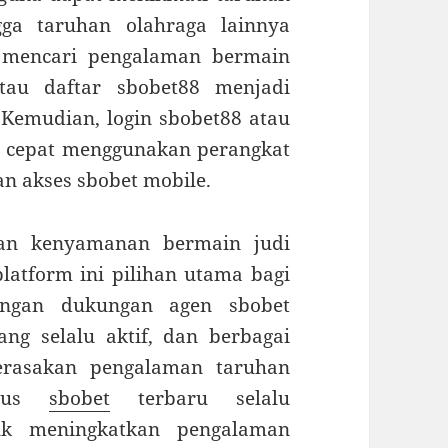
gga taruhan olahraga lainnya
g mencari pengalaman bermain
tau daftar sbobet88 menjadi
 Kemudian, login sbobet88 atau
n cepat menggunakan perangkat
n akses sbobet mobile.
dan kenyamanan bermain judi
latform ini pilihan utama bagi
engan dukungan agen sbobet
yang selalu aktif, dan berbagai
rasakan pengalaman taruhan
itus
sbobet
terbaru selalu
uk meningkatkan pengalaman