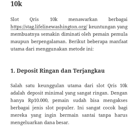
10k
Slot Qris 10k menawarkan berbagai
https://stag.lifelinewashington.org/
keuntungan yang
membuatnya semakin diminati oleh pemain pemula
maupun berpengalaman. Berikut beberapa manfaat
utama dari menggunakan metode ini:
1. Deposit Ringan dan Terjangkau
Salah satu keunggulan utama dari slot Qris 10k
adalah deposit minimal yang sangat ringan. Dengan
hanya Rp10.000, pemain sudah bisa mengakses
berbagai jenis slot populer. Ini sangat cocok bagi
mereka yang ingin bermain santai tanpa harus
mengeluarkan dana besar.