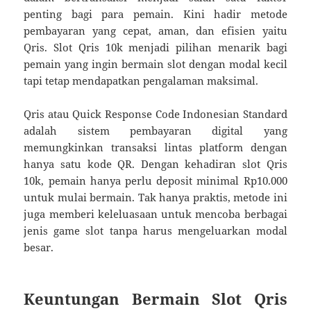
penting bagi para pemain. Kini hadir metode
pembayaran yang cepat, aman, dan efisien yaitu
Qris. Slot Qris 10k menjadi pilihan menarik bagi
pemain yang ingin bermain slot dengan modal kecil
tapi tetap mendapatkan pengalaman maksimal.
Qris atau Quick Response Code Indonesian Standard
adalah sistem pembayaran digital yang
memungkinkan transaksi lintas platform dengan
hanya satu kode QR. Dengan kehadiran slot Qris
10k, pemain hanya perlu deposit minimal Rp10.000
untuk mulai bermain. Tak hanya praktis, metode ini
juga memberi keleluasaan untuk mencoba berbagai
jenis game slot tanpa harus mengeluarkan modal
besar.
Keuntungan Bermain Slot Qris