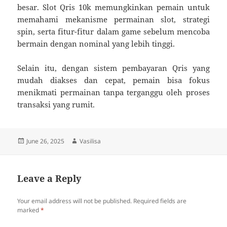
besar. Slot Qris 10k memungkinkan pemain untuk
memahami mekanisme permainan slot, strategi
spin, serta fitur-fitur dalam game sebelum mencoba
bermain dengan nominal yang lebih tinggi.
Selain itu, dengan sistem pembayaran Qris yang
mudah diakses dan cepat, pemain bisa fokus
menikmati permainan tanpa terganggu oleh proses
transaksi yang rumit.
Posted
Author
June 26, 2025
Vasilisa
on
Leave a Reply
Your email address will not be published.
Required fields are
marked
*