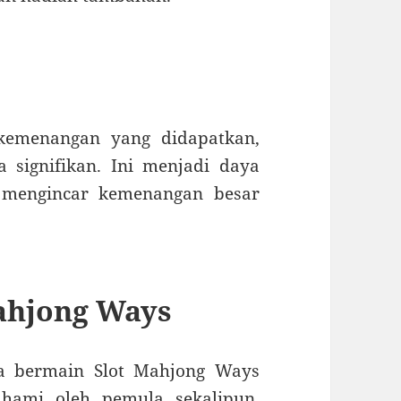
 kemenangan yang didapatkan,
 signifikan. Ini menjadi daya
g mengincar kemenangan besar
ahjong Ways
ra bermain Slot Mahjong Ways
hami oleh pemula sekalipun.