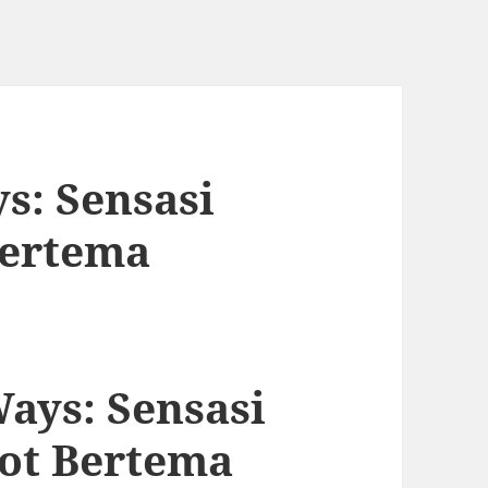
s: Sensasi
Bertema
ays: Sensasi
ot Bertema