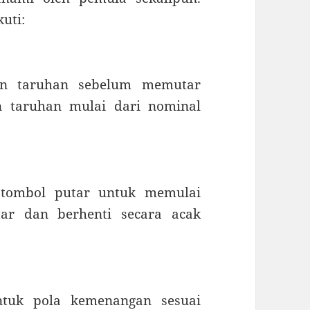
uti:
an taruhan sebelum memutar
an taruhan mulai dari nominal
k tombol putar untuk memulai
ar dan berhenti secara acak
tuk pola kemenangan sesuai