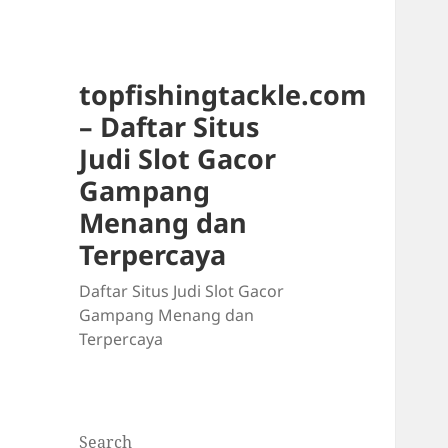
topfishingtackle.com
– Daftar Situs
Judi Slot Gacor
Gampang
Menang dan
Terpercaya
Daftar Situs Judi Slot Gacor
Gampang Menang dan
Terpercaya
Search