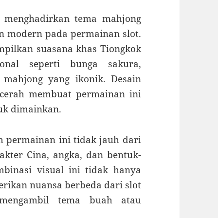
menghadirkan tema mahjong
n modern pada permainan slot.
mpilkan suasana khas Tiongkok
onal seperti bunga sakura,
 mahjong yang ikonik. Desain
 cerah membuat permainan ini
uk dimainkan.
 permainan ini tidak jauh dari
akter Cina, angka, dan bentuk-
inasi visual ini tidak hanya
rikan nuansa berbeda dari slot
mengambil tema buah atau