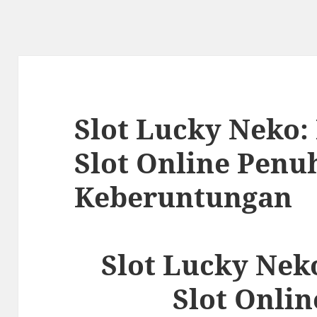
Slot Lucky Neko
Slot Online Penu
Keberuntungan
Slot Lucky Nek
Slot Onli