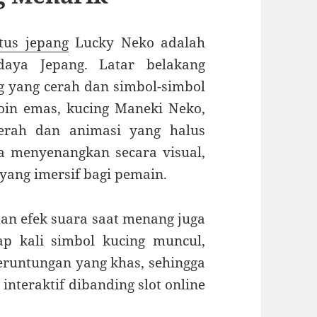
itus jepang
Lucky Neko adalah
aya Jepang. Latar belakang
 yang cerah dan simbol-simbol
koin emas, kucing Maneki Neko,
cerah dan animasi yang halus
 menyenangkan secara visual,
yang imersif bagi pemain.
 dan efek suara saat menang juga
p kali simbol kucing muncul,
runtungan yang khas, sehingga
interaktif dibanding slot online