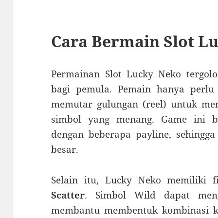
Cara Bermain Slot L
Permainan Slot Lucky Neko tergo
bagi pemula. Pemain hanya perlu
memutar gulungan (reel) untuk m
simbol yang menang. Game ini b
dengan beberapa payline, sehingg
besar.
Selain itu, Lucky Neko memiliki f
Scatter
. Simbol Wild dapat meng
membantu membentuk kombinasi k