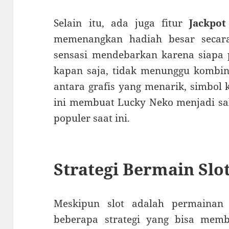
Selain itu, ada juga fitur
Jackpot
memenangkan hadiah besar secara
sensasi mendebarkan karena siapa 
kapan saja, tidak menunggu kombina
antara grafis yang menarik, simbol 
ini membuat Lucky Neko menjadi sala
populer saat ini.
Strategi Bermain Slo
Meskipun slot adalah permainan 
beberapa strategi yang bisa me