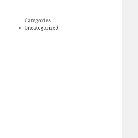
Categories
Uncategorized