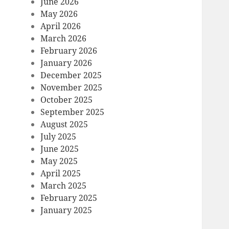
June 2026
May 2026
April 2026
March 2026
February 2026
January 2026
December 2025
November 2025
October 2025
September 2025
August 2025
July 2025
June 2025
May 2025
April 2025
March 2025
February 2025
January 2025