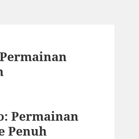
: Permainan
h
o: Permainan
ne Penuh