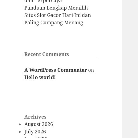
dan Terpercaya
Panduan Lengkap Memilih
Situs Slot Gacor Hari Ini dan
Paling Gampang Menang
Recent Comments
A WordPress Commenter
on
Hello world!
Archives
August 2026
July 2026