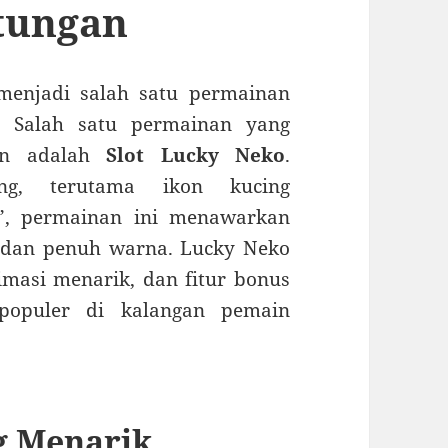
tungan
 menjadi salah satu permainan
l. Salah satu permainan yang
in adalah
Slot Lucky Neko
.
ang, terutama ikon kucing
”, permainan ini menawarkan
 dan penuh warna. Lucky Neko
imasi menarik, dan fitur bonus
populer di kalangan pemain
g Menarik