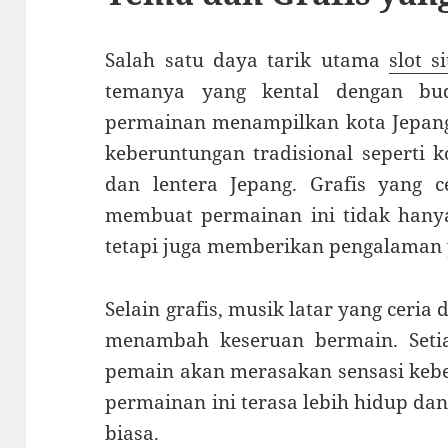
Salah satu daya tarik utama
slot s
temanya yang kental dengan bud
permainan menampilkan kota Jepang
keberuntungan tradisional seperti 
dan lentera Jepang. Grafis yang 
membuat permainan ini tidak hanya
tetapi juga memberikan pengalaman 
Selain grafis, musik latar yang ceria
menambah keseruan bermain. Setia
pemain akan merasakan sensasi kebe
permainan ini terasa lebih hidup dan 
biasa.