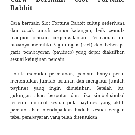
Rabbit
Cara bermain Slot Fortune Rabbit cukup sederhana
dan cocok untuk semua kalangan, baik pemula
maupun pemain berpengalaman. Permainan ini
biasanya memiliki 5 gulungan (reel) dan beberapa
garis pembayaran (paylines) yang dapat diaktifkan
sesuai keinginan pemain.
Untuk memulai permainan, pemain hanya perlu
menentukan jumlah taruhan dan mengatur jumlah
paylines yang ingin dimainkan. Setelah itu,
gulungan akan berputar dan jika simbol-simbol
tertentu muncul sesuai pola paylines yang aktif,
pemain akan mendapatkan hadiah sesuai dengan
tabel pembayaran yang telah ditentukan.