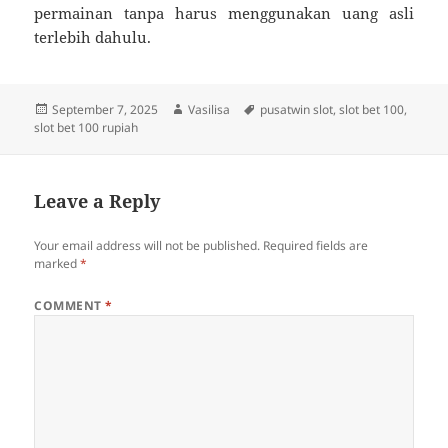
permainan tanpa harus menggunakan uang asli
terlebih dahulu.
Posted
Author
Tags
September 7, 2025
Vasilisa
pusatwin slot
,
slot bet 100
,
on
slot bet 100 rupiah
Leave a Reply
Your email address will not be published.
Required fields are
marked
*
COMMENT
*