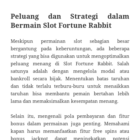
Peluang dan Strategi dalam
Bermain Slot Fortune Rabbit
Meskipun permainan slot sebagian besar
bergantung pada keberuntungan, ada beberapa
strategi yang bisa digunakan untuk mengoptimalkan
peluang menang di Slot Fortune Rabbit. Salah
satunya adalah dengan mengelola modal atau
bankroll secara bijak. Menentukan batas taruhan
dan tidak terlalu terburu-buru untuk menaikkan
taruhan bisa membantu pemain bertahan lebih
lama dan memaksimalkan kesempatan menang.
Selain itu, mengenali pola pembayaran dan fitur
bonus dalam permainan juga penting. Memahami
kapan harus memanfaatkan fitur free spins atau
bonus jackpot dapat meningkatkan potensi