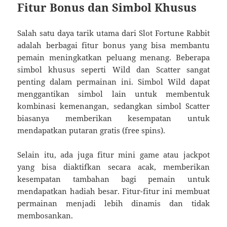
Fitur Bonus dan Simbol Khusus
Salah satu daya tarik utama dari Slot Fortune Rabbit
adalah berbagai fitur bonus yang bisa membantu
pemain meningkatkan peluang menang. Beberapa
simbol khusus seperti Wild dan Scatter sangat
penting dalam permainan ini. Simbol Wild dapat
menggantikan simbol lain untuk membentuk
kombinasi kemenangan, sedangkan simbol Scatter
biasanya memberikan kesempatan untuk
mendapatkan putaran gratis (free spins).
Selain itu, ada juga fitur mini game atau jackpot
yang bisa diaktifkan secara acak, memberikan
kesempatan tambahan bagi pemain untuk
mendapatkan hadiah besar. Fitur-fitur ini membuat
permainan menjadi lebih dinamis dan tidak
membosankan.