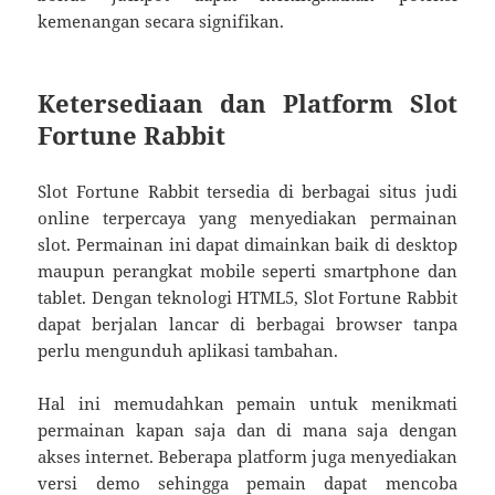
kemenangan secara signifikan.
Ketersediaan dan Platform Slot
Fortune Rabbit
Slot Fortune Rabbit tersedia di berbagai situs judi
online terpercaya yang menyediakan permainan
slot. Permainan ini dapat dimainkan baik di desktop
maupun perangkat mobile seperti smartphone dan
tablet. Dengan teknologi HTML5, Slot Fortune Rabbit
dapat berjalan lancar di berbagai browser tanpa
perlu mengunduh aplikasi tambahan.
Hal ini memudahkan pemain untuk menikmati
permainan kapan saja dan di mana saja dengan
akses internet. Beberapa platform juga menyediakan
versi demo sehingga pemain dapat mencoba