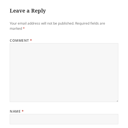
Leave a Reply
Your email address will not be published.
Required fields are
marked
*
COMMENT
*
NAME
*