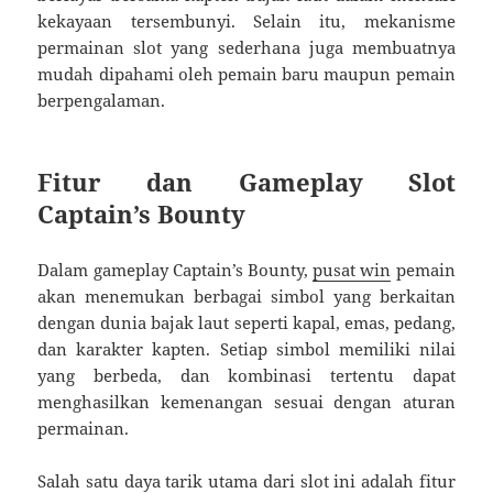
kekayaan tersembunyi. Selain itu, mekanisme
permainan slot yang sederhana juga membuatnya
mudah dipahami oleh pemain baru maupun pemain
berpengalaman.
Fitur dan Gameplay Slot
Captain’s Bounty
Dalam gameplay
Captain’s Bounty
,
pusat win
pemain
akan menemukan berbagai simbol yang berkaitan
dengan dunia bajak laut seperti kapal, emas, pedang,
dan karakter kapten. Setiap simbol memiliki nilai
yang berbeda, dan kombinasi tertentu dapat
menghasilkan kemenangan sesuai dengan aturan
permainan.
Salah satu daya tarik utama dari slot ini adalah fitur