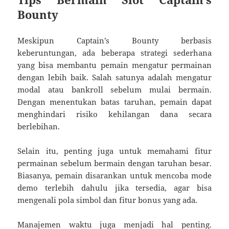
Bounty
Meskipun
Captain’s Bounty
berbasis
keberuntungan, ada beberapa strategi sederhana
yang bisa membantu pemain mengatur permainan
dengan lebih baik. Salah satunya adalah mengatur
modal atau bankroll sebelum mulai bermain.
Dengan menentukan batas taruhan, pemain dapat
menghindari risiko kehilangan dana secara
berlebihan.
Selain itu, penting juga untuk memahami fitur
permainan sebelum bermain dengan taruhan besar.
Biasanya, pemain disarankan untuk mencoba mode
demo terlebih dahulu jika tersedia, agar bisa
mengenali pola simbol dan fitur bonus yang ada.
Manajemen waktu juga menjadi hal penting.