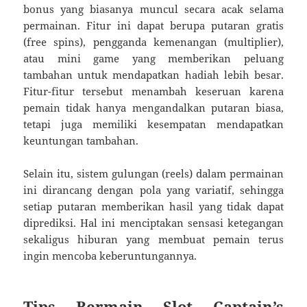
bonus yang biasanya muncul secara acak selama
permainan. Fitur ini dapat berupa putaran gratis
(free spins), pengganda kemenangan (multiplier),
atau mini game yang memberikan peluang
tambahan untuk mendapatkan hadiah lebih besar.
Fitur-fitur tersebut menambah keseruan karena
pemain tidak hanya mengandalkan putaran biasa,
tetapi juga memiliki kesempatan mendapatkan
keuntungan tambahan.
Selain itu, sistem gulungan (reels) dalam permainan
ini dirancang dengan pola yang variatif, sehingga
setiap putaran memberikan hasil yang tidak dapat
diprediksi. Hal ini menciptakan sensasi ketegangan
sekaligus hiburan yang membuat pemain terus
ingin mencoba keberuntungannya.
Tips Bermain Slot Captain’s