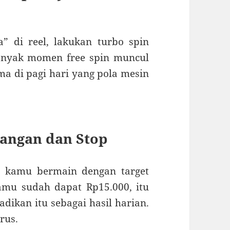
” di reel, lakukan turbo spin
anyak momen free spin muncul
ama di pagi hari yang pola mesin
angan dan Stop
a kamu bermain dengan target
kamu sudah dapat Rp15.000, itu
adikan itu sebagai hasil harian.
rus.