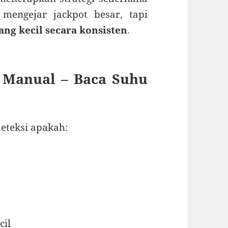
mengejar jackpot besar, tapi
ng kecil secara konsisten
.
 Manual – Baca Suhu
eteksi apakah:
cil