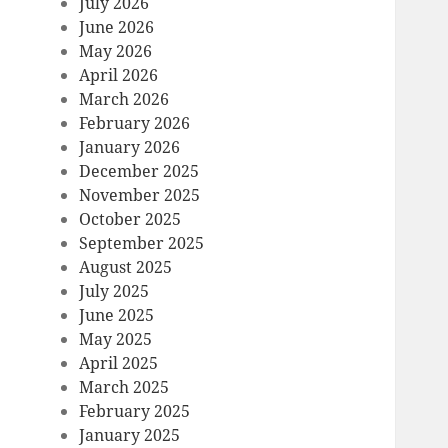
July 2026
June 2026
May 2026
April 2026
March 2026
February 2026
January 2026
December 2025
November 2025
October 2025
September 2025
August 2025
July 2025
June 2025
May 2025
April 2025
March 2025
February 2025
January 2025