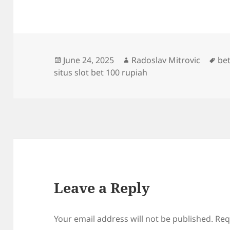
Posted
Author
Ta
June 24, 2025
Radoslav Mitrovic
bet
on
situs slot bet 100 rupiah
Leave a Reply
Your email address will not be published.
Req