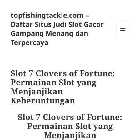
topfishingtackle.com –
Daftar Situs Judi Slot Gacor
Gampang Menang dan
MENU
Terpercaya
AND
WIDGETS
Slot 7 Clovers of Fortune:
Permainan Slot yang
Menjanjikan
Keberuntungan
Slot 7 Clovers of Fortune:
Permainan Slot yang
Menjanjikan