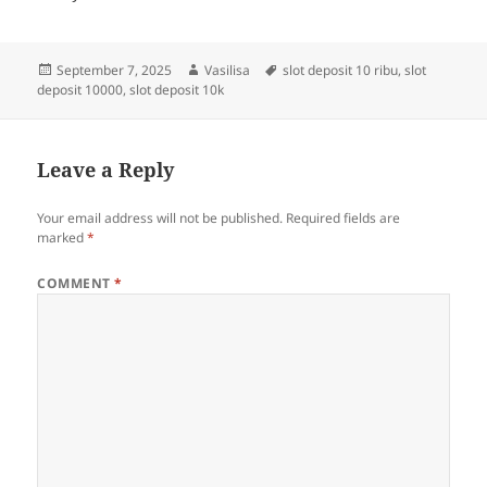
Posted
Author
Tags
September 7, 2025
Vasilisa
slot deposit 10 ribu
,
slot
on
deposit 10000
,
slot deposit 10k
Leave a Reply
Your email address will not be published.
Required fields are
marked
*
COMMENT
*