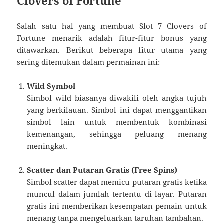
Clovers of Fortune
Salah satu hal yang membuat Slot 7 Clovers of
Fortune menarik adalah fitur-fitur bonus yang
ditawarkan. Berikut beberapa fitur utama yang
sering ditemukan dalam permainan ini:
Wild Symbol
Simbol wild biasanya diwakili oleh angka tujuh
yang berkilauan. Simbol ini dapat menggantikan
simbol lain untuk membentuk kombinasi
kemenangan, sehingga peluang menang
meningkat.
Scatter dan Putaran Gratis (Free Spins)
Simbol scatter dapat memicu putaran gratis ketika
muncul dalam jumlah tertentu di layar. Putaran
gratis ini memberikan kesempatan pemain untuk
menang tanpa mengeluarkan taruhan tambahan.