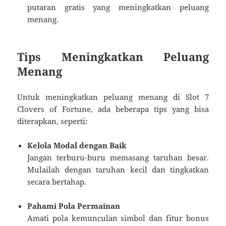
putaran gratis yang meningkatkan peluang
menang.
Tips Meningkatkan Peluang
Menang
Untuk meningkatkan peluang menang di Slot 7
Clovers of Fortune, ada beberapa tips yang bisa
diterapkan, seperti:
Kelola Modal dengan Baik
Jangan terburu-buru memasang taruhan besar.
Mulailah dengan taruhan kecil dan tingkatkan
secara bertahap.
Pahami Pola Permainan
Amati pola kemunculan simbol dan fitur bonus