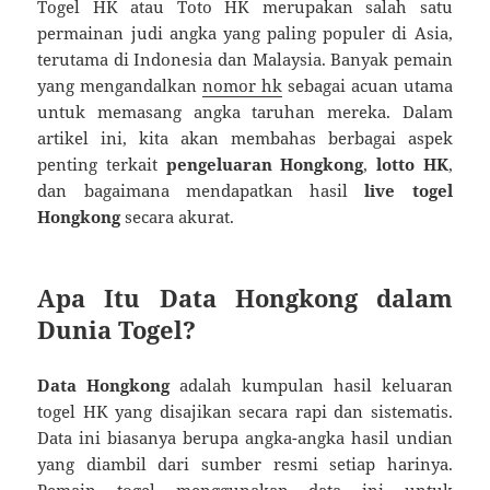
Togel HK atau Toto HK merupakan salah satu
permainan judi angka yang paling populer di Asia,
terutama di Indonesia dan Malaysia. Banyak pemain
yang mengandalkan
nomor hk
sebagai acuan utama
untuk memasang angka taruhan mereka. Dalam
artikel ini, kita akan membahas berbagai aspek
penting terkait
pengeluaran Hongkong
,
lotto HK
,
dan bagaimana mendapatkan hasil
live togel
Hongkong
secara akurat.
Apa Itu Data Hongkong dalam
Dunia Togel?
Data Hongkong
adalah kumpulan hasil keluaran
togel HK yang disajikan secara rapi dan sistematis.
Data ini biasanya berupa angka-angka hasil undian
yang diambil dari sumber resmi setiap harinya.