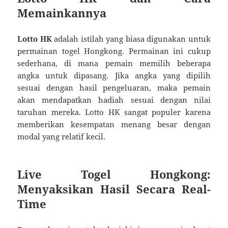
Memainkannya
Lotto HK
adalah istilah yang biasa digunakan untuk
permainan togel Hongkong. Permainan ini cukup
sederhana, di mana pemain memilih beberapa
angka untuk dipasang. Jika angka yang dipilih
sesuai dengan hasil pengeluaran, maka pemain
akan mendapatkan hadiah sesuai dengan nilai
taruhan mereka. Lotto HK sangat populer karena
memberikan kesempatan menang besar dengan
modal yang relatif kecil.
Live Togel Hongkong:
Menyaksikan Hasil Secara Real-
Time