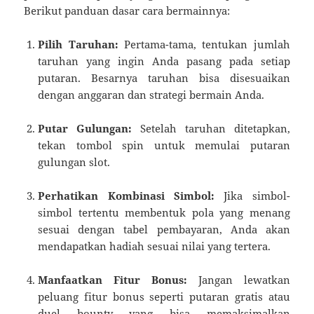
Berikut panduan dasar cara bermainnya:
Pilih Taruhan:
Pertama-tama, tentukan jumlah
taruhan yang ingin Anda pasang pada setiap
putaran. Besarnya taruhan bisa disesuaikan
dengan anggaran dan strategi bermain Anda.
Putar Gulungan:
Setelah taruhan ditetapkan,
tekan tombol spin untuk memulai putaran
gulungan slot.
Perhatikan Kombinasi Simbol:
Jika simbol-
simbol tertentu membentuk pola yang menang
sesuai dengan tabel pembayaran, Anda akan
mendapatkan hadiah sesuai nilai yang tertera.
Manfaatkan Fitur Bonus:
Jangan lewatkan
peluang fitur bonus seperti putaran gratis atau
duel bounty yang bisa memaksimalkan