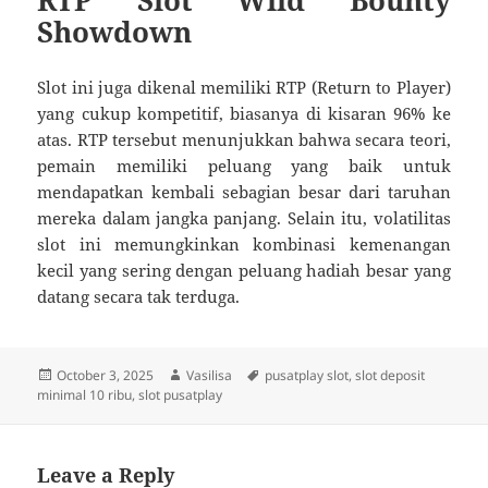
RTP Slot Wild Bounty
Showdown
Slot ini juga dikenal memiliki RTP (Return to Player)
yang cukup kompetitif, biasanya di kisaran 96% ke
atas. RTP tersebut menunjukkan bahwa secara teori,
pemain memiliki peluang yang baik untuk
mendapatkan kembali sebagian besar dari taruhan
mereka dalam jangka panjang. Selain itu, volatilitas
slot ini memungkinkan kombinasi kemenangan
kecil yang sering dengan peluang hadiah besar yang
datang secara tak terduga.
Posted
Author
Tags
October 3, 2025
Vasilisa
pusatplay slot
,
slot deposit
on
minimal 10 ribu
,
slot pusatplay
Leave a Reply