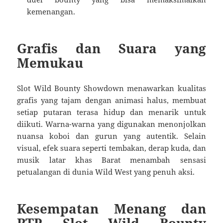
kemenangan.
Grafis dan Suara yang
Memukau
Slot Wild Bounty Showdown menawarkan kualitas
grafis yang tajam dengan animasi halus, membuat
setiap putaran terasa hidup dan menarik untuk
diikuti. Warna-warna yang digunakan menonjolkan
nuansa koboi dan gurun yang autentik. Selain
visual, efek suara seperti tembakan, derap kuda, dan
musik latar khas Barat menambah sensasi
petualangan di dunia Wild West yang penuh aksi.
Kesempatan Menang dan