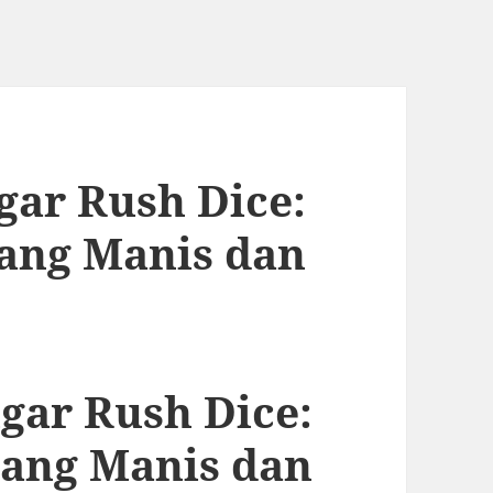
gar Rush Dice:
ang Manis dan
gar Rush Dice:
yang Manis dan