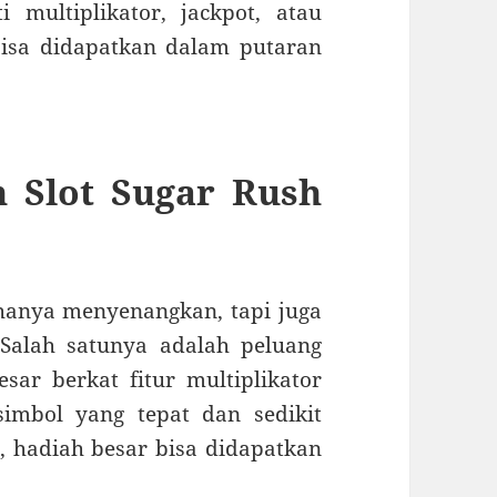
 multiplikator, jackpot, atau
bisa didapatkan dalam putaran
 Slot Sugar Rush
 hanya menyenangkan, tapi juga
Salah satunya adalah peluang
r berkat fitur multiplikator
imbol yang tepat dan sedikit
 hadiah besar bisa didapatkan