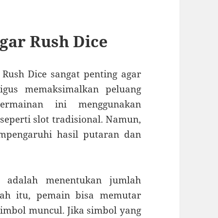
gar Rush Dice
Rush Dice sangat penting agar
ligus memaksimalkan peluang
ermainan ini menggunakan
eperti slot tradisional. Namun,
mpengaruhi hasil putaran dan
 adalah menentukan jumlah
lah itu, pemain bisa memutar
mbol muncul. Jika simbol yang