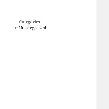
Categories
Uncategorized