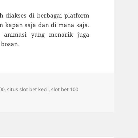
h diakses di berbagai platform
n kapan saja dan di mana saja.
 animasi yang menarik juga
 bosan.
100
,
situs slot bet kecil
,
slot bet 100