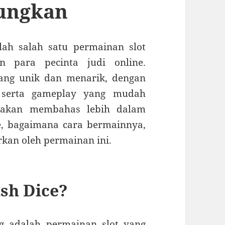
ungkan
ah salah satu permainan slot
n para pecinta judi online.
ang unik dan menarik, dengan
 serta gameplay yang mudah
ta akan membahas lebih dalam
ce, bagaimana cara bermainnya,
arkan oleh permainan ini.
ush Dice?
g
adalah permainan slot yang