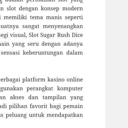
in slot dengan konsep modern
ni memiliki tema manis seperti
buatnya sangat menyenangkan
gi visual, Slot Sugar Rush Dice
ain yang seru dengan adanya
 sensasi keberuntungan dalam
berbagai platform kasino online
gunakan perangkat komputer
an akses dan tampilan yang
di pilihan favorit bagi pemain
gus peluang untuk mendapatkan