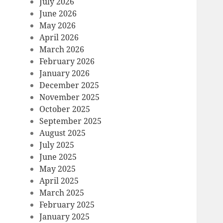
July 2026
June 2026
May 2026
April 2026
March 2026
February 2026
January 2026
December 2025
November 2025
October 2025
September 2025
August 2025
July 2025
June 2025
May 2025
April 2025
March 2025
February 2025
January 2025