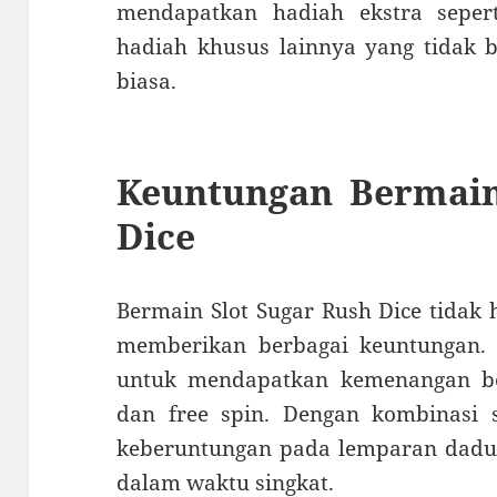
mendapatkan hadiah ekstra seperti
hadiah khusus lainnya yang tidak 
biasa.
Keuntungan Bermain
Dice
Bermain Slot Sugar Rush Dice tidak
memberikan berbagai keuntungan. 
untuk mendapatkan kemenangan besa
dan free spin. Dengan kombinasi s
keberuntungan pada lemparan dadu,
dalam waktu singkat.