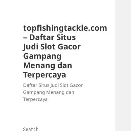
topfishingtackle.com
– Daftar Situs
Judi Slot Gacor
Gampang
Menang dan
Terpercaya
Daftar Situs Judi Slot Gacor
Gampang Menang dan
Terpercaya
Search