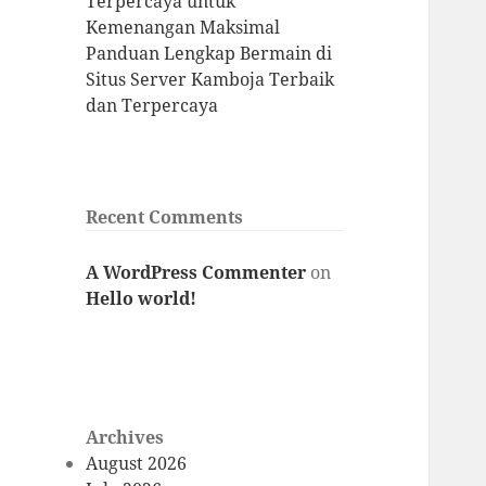
Terpercaya untuk
Kemenangan Maksimal
Panduan Lengkap Bermain di
Situs Server Kamboja Terbaik
dan Terpercaya
Recent Comments
A WordPress Commenter
on
Hello world!
Archives
August 2026