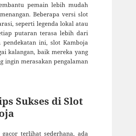
membantu pemain lebih mudah
menangan. Beberapa versi slot
si, seperti legenda lokal atau
iap putaran terasa lebih dari
pendekatan ini, slot Kamboja
i kalangan, baik mereka yang
g ingin merasakan pengalaman
ps Sukses di Slot
oja
gacor terlihat sederhana, ada