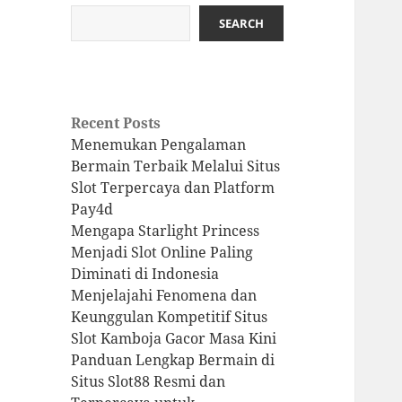
SEARCH
Recent Posts
Menemukan Pengalaman
Bermain Terbaik Melalui Situs
Slot Terpercaya dan Platform
Pay4d
Mengapa Starlight Princess
Menjadi Slot Online Paling
Diminati di Indonesia
Menjelajahi Fenomena dan
Keunggulan Kompetitif Situs
Slot Kamboja Gacor Masa Kini
Panduan Lengkap Bermain di
Situs Slot88 Resmi dan