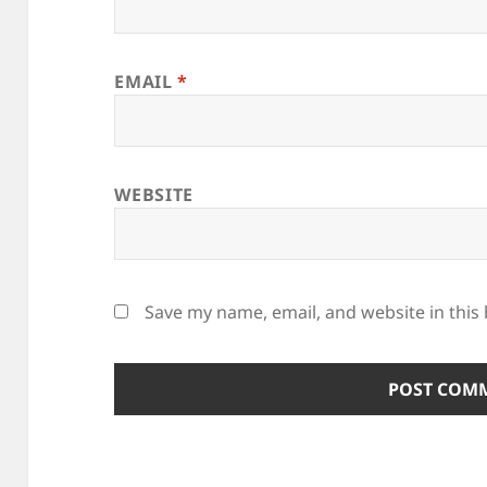
EMAIL
*
WEBSITE
Save my name, email, and website in this